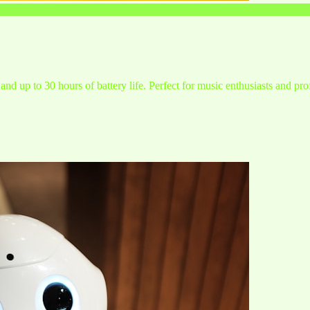
and up to 30 hours of battery life. Perfect for music enthusiasts and pro