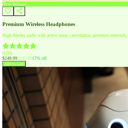
New Release
Premium Wireless Headphones
High-fidelity audio with active noise cancellation, premium materials, 
(
128
)
$
249.99
$
299.99
17
% off
Add to Cart