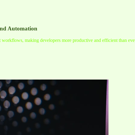
and Automation
nt workflows, making developers more productive and efficient than eve