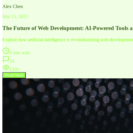
Alex Chen
Mar 15, 2025
The Future of Web Development: AI-Powered Tools 
Explore how artificial intelligence is revolutionizing web developme
8 min read
24
1205
Read More