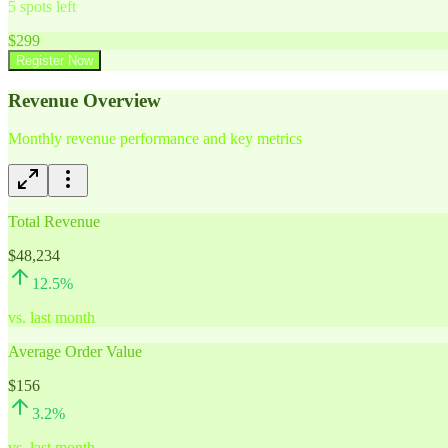
5
spots left
$
299
Register Now
Revenue Overview
Monthly revenue performance and key metrics
Total Revenue
$48,234
12.5
%
vs. last month
Average Order Value
$156
3.2
%
vs. last month