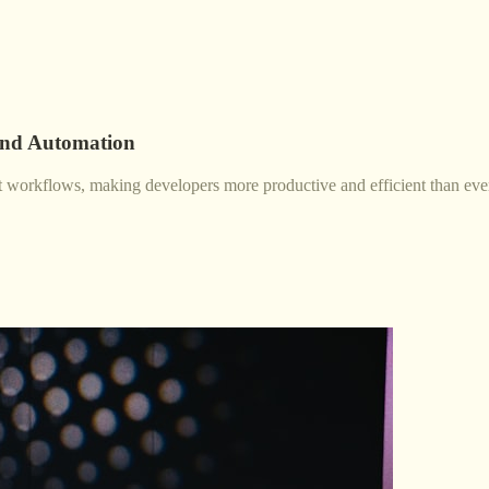
and Automation
nt workflows, making developers more productive and efficient than eve