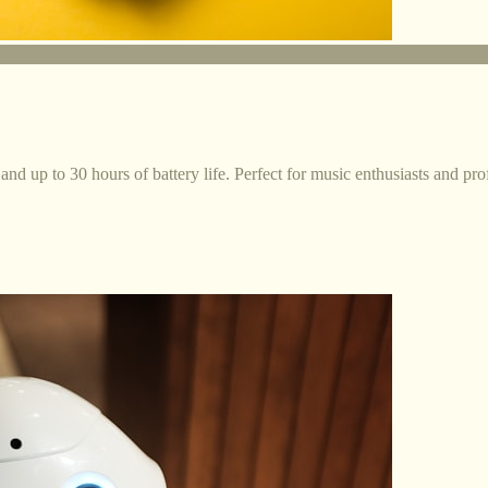
and up to 30 hours of battery life. Perfect for music enthusiasts and pro