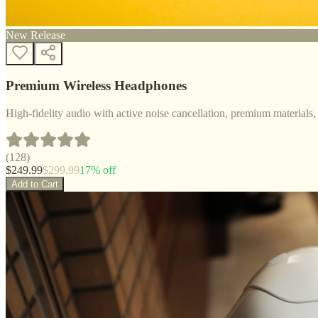
New Release
Premium Wireless Headphones
High-fidelity audio with active noise cancellation, premium materials, 
(
128
)
$
249.99
$
299.99
17
% off
Add to Cart