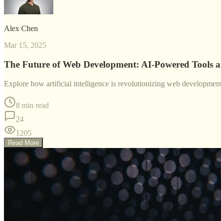
Alex Chen
Mar 15, 2025
The Future of Web Development: AI-Powered Tools 
Explore how artificial intelligence is revolutionizing web developme
8 min read
24
1205
Read More