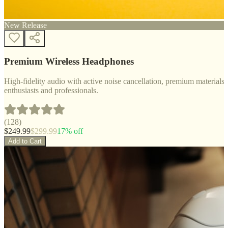
New Release
Premium Wireless Headphones
High-fidelity audio with active noise cancellation, premium materials, 
enthusiasts and professionals.
(
128
)
$
249.99
$
299.99
17
% off
Add to Cart