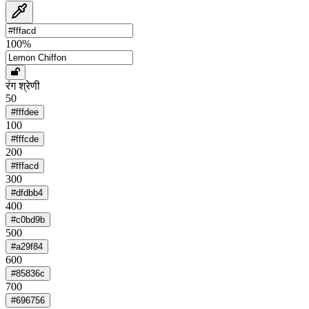
100
%
रंग श्रेणी
50
#fffdee
100
#fffcde
200
#fffacd
300
#dfdbb4
400
#c0bd9b
500
#a29f84
600
#85836c
700
#696756