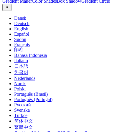
Gradient Maker
Color Shades
Box Shadow
Gradient Circle
Dansk
Deutsch
English
Español
Suomi
Français
हिन्दी
Bahasa Indonesia
Italiano
日本語
한국어
Nederlands
Norsk
Polski
Português (Brasil)
Português (Portugal)
Русский
Svenska
Türkçe
简体中文
繁體中文