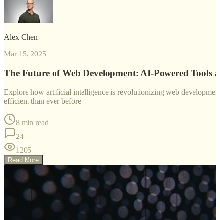
Alex Chen
Mar 15, 2025
The Future of Web Development: AI-Powered Tools 
Explore how artificial intelligence is revolutionizing web developm
efficient than ever before.
8 min read
24
1205
Read More