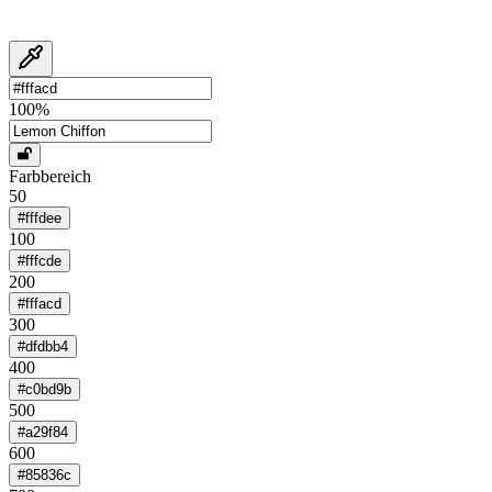
100
%
Farbbereich
50
#fffdee
100
#fffcde
200
#fffacd
300
#dfdbb4
400
#c0bd9b
500
#a29f84
600
#85836c