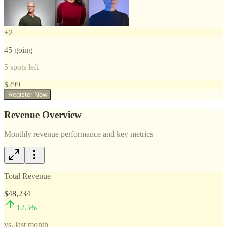
+
2
45
going
5
spots left
$
299
Register Now
Revenue Overview
Monthly revenue performance and key metrics
Total Revenue
$48,234
12.5
%
vs. last month