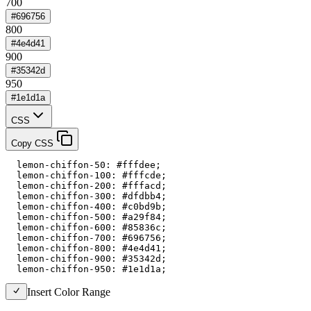
700
#696756
800
#4e4d41
900
#35342d
950
#1e1d1a
CSS
Copy CSS
  lemon-chiffon-50: #fffdee;

  lemon-chiffon-100: #fffcde;

  lemon-chiffon-200: #fffacd;

  lemon-chiffon-300: #dfdbb4;

  lemon-chiffon-400: #c0bd9b;

  lemon-chiffon-500: #a29f84;

  lemon-chiffon-600: #85836c;

  lemon-chiffon-700: #696756;

  lemon-chiffon-800: #4e4d41;

  lemon-chiffon-900: #35342d;

  lemon-chiffon-950: #1e1d1a;
Insert Color Range