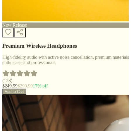
New Release
Premium Wireless Headphones
High-fidelity audio with active noise cancellation, premium materials, 
enthusiasts and professionals.
(
128
)
$
249.99
$
299.99
17
% off
Add to Cart