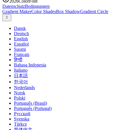
2026
ColorFont
Datenschutz
Bedingungen
Gradient Maker
Color Shades
Box Shadow
Gradient Circle
Dansk
Deutsch
English
Español
Suomi
Français
हिन्दी
Bahasa Indonesia
Italiano
日本語
한국어
Nederlands
Norsk
Polski
Português (Brasil)
Português (Portugal)
Русский
Svenska
Türkçe
简体中文