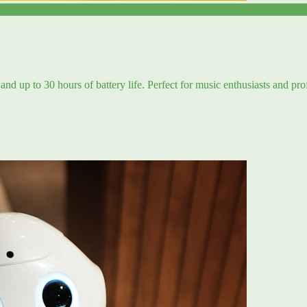
and up to 30 hours of battery life. Perfect for music enthusiasts and pro