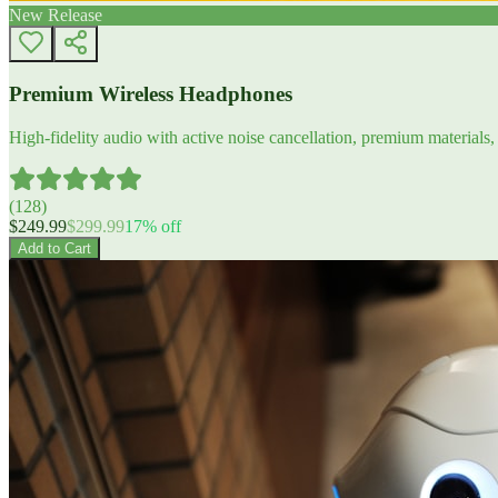
New Release
Premium Wireless Headphones
High-fidelity audio with active noise cancellation, premium materials, 
(
128
)
$
249.99
$
299.99
17
% off
Add to Cart