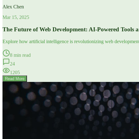
Alex Chen
Mar 15, 2025
The Future of Web Development: AI-Powered Tools 
Explore how artificial intelligence is revolutionizing web developme
8 min read
24
1205
Read More