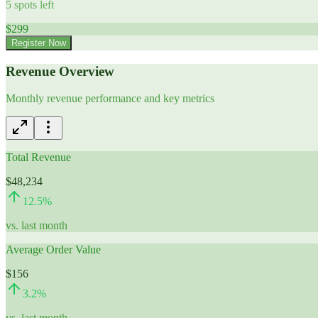
5
spots left
$
299
Register Now
Revenue Overview
Monthly revenue performance and key metrics
Total Revenue
$48,234
12.5
%
vs. last month
Average Order Value
$156
3.2
%
vs. last month