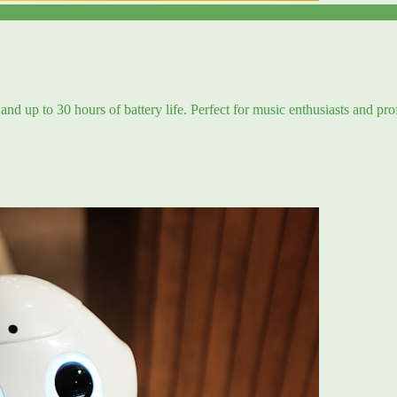
and up to 30 hours of battery life. Perfect for music enthusiasts and pro