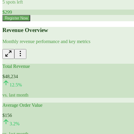
5
spots left
$
299
Register Now
Revenue Overview
Monthly revenue performance and key metrics
Total Revenue
$48,234
12.5
%
vs. last month
Average Order Value
$156
3.2
%
vs. last month