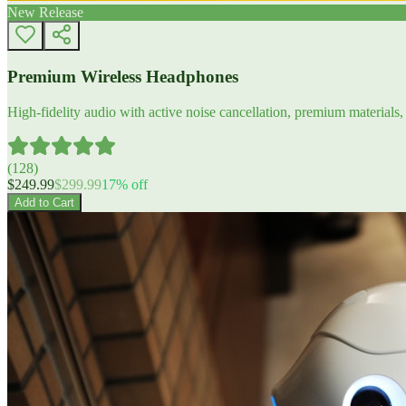
New Release
Premium Wireless Headphones
High-fidelity audio with active noise cancellation, premium materials, 
(
128
)
$
249.99
$
299.99
17
% off
Add to Cart