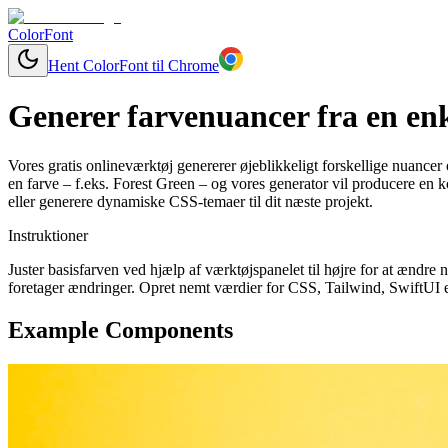
ColorFont
Hent ColorFont til Chrome
Generer farvenuancer fra en enk
Vores gratis onlineværktøj genererer øjeblikkeligt forskellige nuancer 
en farve – f.eks. Forest Green – og vores generator vil producere en 
eller generere dynamiske CSS-temaer til dit næste projekt.
Instruktioner
Juster basisfarven ved hjælp af værktøjspanelet til højre for at ændr
foretager ændringer. Opret nemt værdier for CSS, Tailwind, SwiftUI el
Example Components