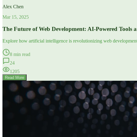
Alex Chen
Mar 15, 2025
The Future of Web Development: AI-Powered Tools 
Explore how artificial intelligence is revolutionizing web developme
8 min read
24
1205
Read More