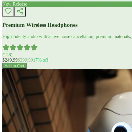
New Release
Premium Wireless Headphones
High-fidelity audio with active noise cancellation, premium materials, 
(
128
)
$
249.99
$
299.99
17
% off
Add to Cart