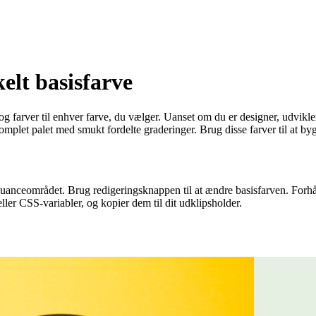
elt basisfarve
og farver til enhver farve, du vælger. Uanset om du er designer, udvikler
komplet palet med smukt fordelte graderinger. Brug disse farver til at 
e nuanceområdet. Brug redigeringsknappen til at ændre basisfarven. For
ler CSS-variabler, og kopier dem til dit udklipsholder.