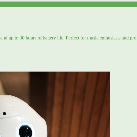
and up to 30 hours of battery life. Perfect for music enthusiasts and pro