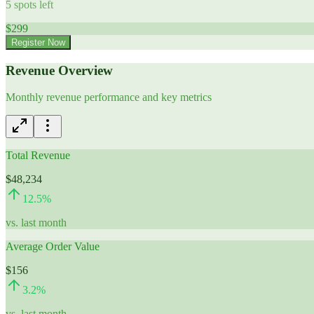
5
spots left
$
299
Register Now
Revenue Overview
Monthly revenue performance and key metrics
Total Revenue
$48,234
12.5
%
vs. last month
Average Order Value
$156
3.2
%
vs. last month