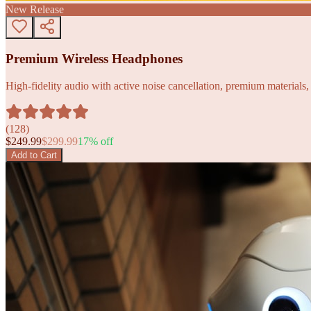
New Release
Premium Wireless Headphones
High-fidelity audio with active noise cancellation, premium materials, 
(
128
)
$
249.99
$
299.99
17
% off
Add to Cart