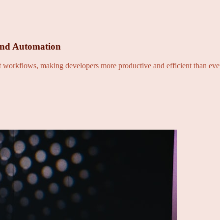
and Automation
nt workflows, making developers more productive and efficient than eve