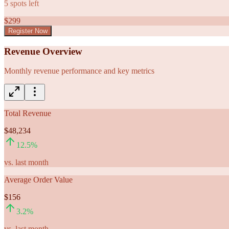
5
spots left
$
299
Register Now
Revenue Overview
Monthly revenue performance and key metrics
Total Revenue
$48,234
12.5
%
vs. last month
Average Order Value
$156
3.2
%
vs. last month