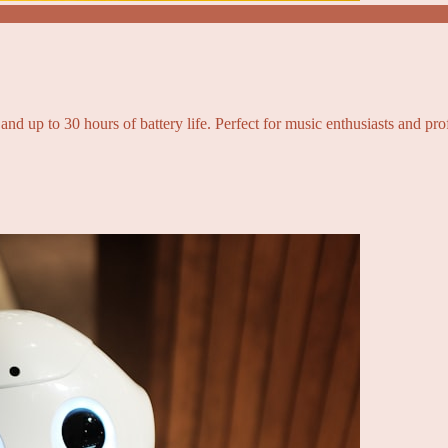
and up to 30 hours of battery life. Perfect for music enthusiasts and pro