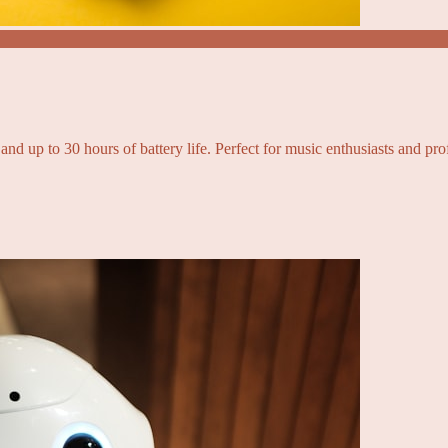
and up to 30 hours of battery life. Perfect for music enthusiasts and pro