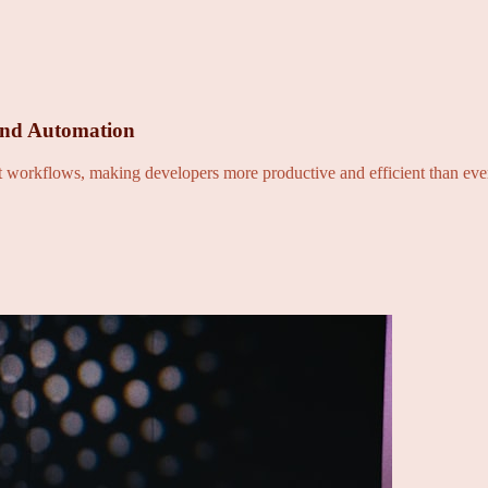
and Automation
nt workflows, making developers more productive and efficient than eve