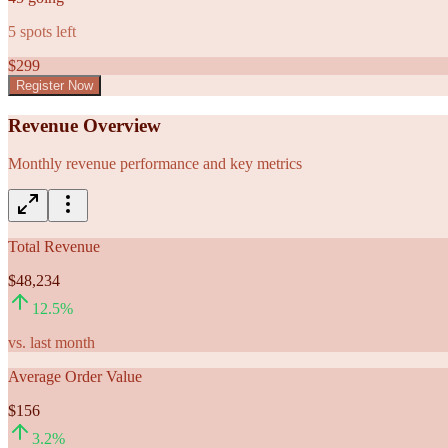
5
spots left
$
299
Register Now
Revenue Overview
Monthly revenue performance and key metrics
Total Revenue
$48,234
12.5
%
vs. last month
Average Order Value
$156
3.2
%