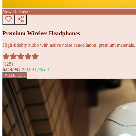
New Release
Premium Wireless Headphones
High-fidelity audio with active noise cancellation, premium materials, 
(
128
)
$
249.99
$
299.99
17
% off
Add to Cart