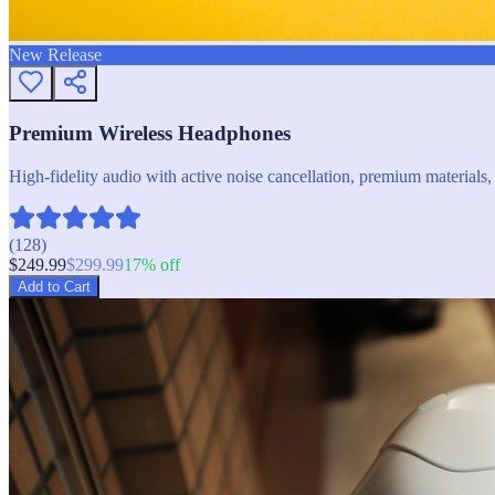
New Release
Premium Wireless Headphones
High-fidelity audio with active noise cancellation, premium materials, 
(
128
)
$
249.99
$
299.99
17
% off
Add to Cart