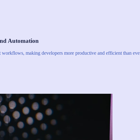
and Automation
nt workflows, making developers more productive and efficient than eve