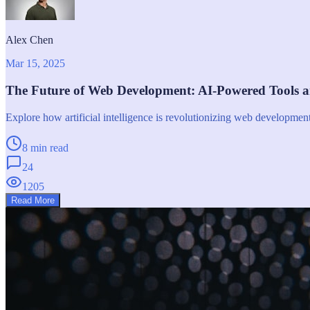
Alex Chen
Mar 15, 2025
The Future of Web Development: AI-Powered Tools 
Explore how artificial intelligence is revolutionizing web developme
8 min read
24
1205
Read More