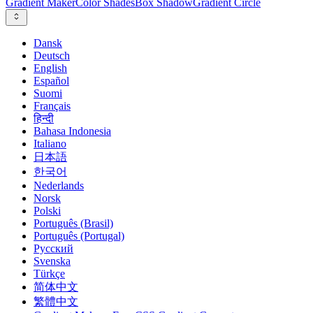
Gradient Maker
Color Shades
Box Shadow
Gradient Circle
Dansk
Deutsch
English
Español
Suomi
Français
हिन्दी
Bahasa Indonesia
Italiano
日本語
한국어
Nederlands
Norsk
Polski
Português (Brasil)
Português (Portugal)
Русский
Svenska
Türkçe
简体中文
繁體中文