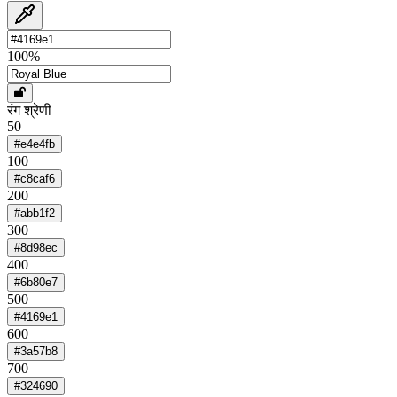
100
%
रंग श्रेणी
50
#e4e4fb
100
#c8caf6
200
#abb1f2
300
#8d98ec
400
#6b80e7
500
#4169e1
600
#3a57b8
700
#324690