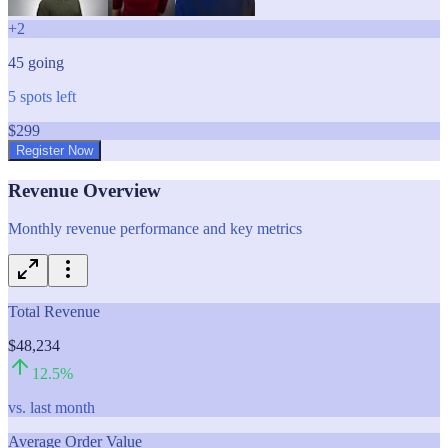
+
2
45
going
5
spots left
$
299
Register Now
Revenue Overview
Monthly revenue performance and key metrics
Total Revenue
$48,234
12.5
%
vs. last month
Average Order Value