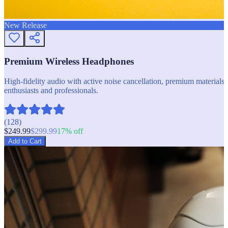
New Release
Premium Wireless Headphones
High-fidelity audio with active noise cancellation, premium materials, 
enthusiasts and professionals.
(
128
)
$
249.99
$
299.99
17
% off
Add to Cart