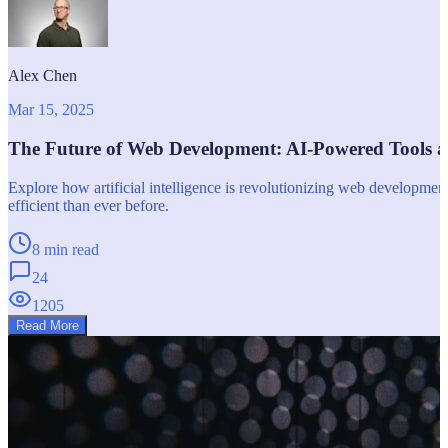
Alex Chen
Mar 15, 2025
The Future of Web Development: AI-Powered Tools 
Explore how artificial intelligence is revolutionizing web developm
efficient than ever before.
8 min read
24
1205
Read More