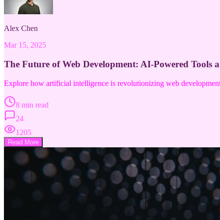
Alex Chen
Mar 15, 2025
The Future of Web Development: AI-Powered Tools 
Explore how artificial intelligence is revolutionizing web developme
8 min read
24
1205
Read More