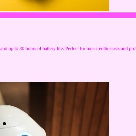
and up to 30 hours of battery life. Perfect for music enthusiasts and pro