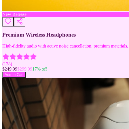
New Release
Premium Wireless Headphones
High-fidelity audio with active noise cancellation, premium materials, 
(
128
)
$
249.99
$
299.99
17
% off
Add to Cart