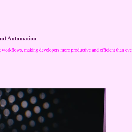
and Automation
nt workflows, making developers more productive and efficient than eve