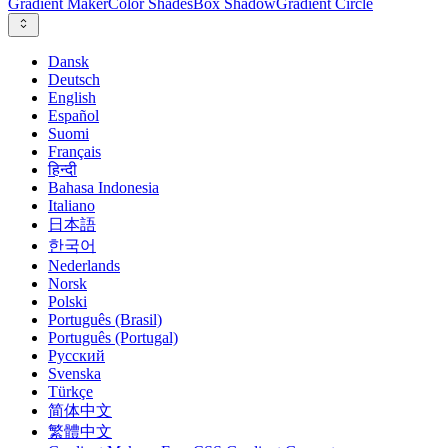
Gradient Maker
Color Shades
Box Shadow
Gradient Circle
Dansk
Deutsch
English
Español
Suomi
Français
हिन्दी
Bahasa Indonesia
Italiano
日本語
한국어
Nederlands
Norsk
Polski
Português (Brasil)
Português (Portugal)
Русский
Svenska
Türkçe
简体中文
繁體中文