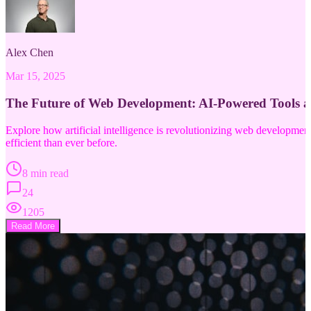
Alex Chen
Mar 15, 2025
The Future of Web Development: AI-Powered Tools 
Explore how artificial intelligence is revolutionizing web developm
efficient than ever before.
8 min read
24
1205
Read More