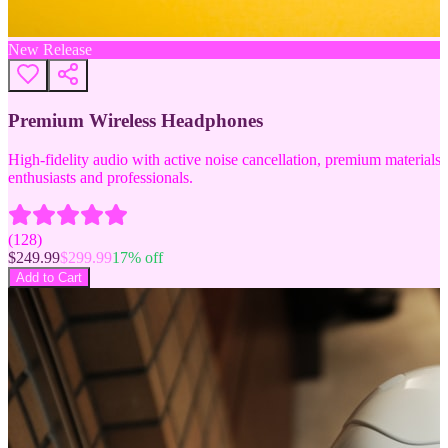
New Release
Premium Wireless Headphones
High-fidelity audio with active noise cancellation, premium materials, 
enthusiasts and professionals.
(
128
)
$
249.99
$
299.99
17
% off
Add to Cart