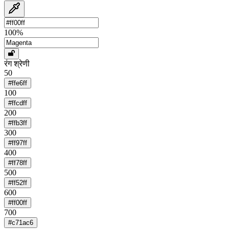
100
%
रंग श्रेणी
50
#ffe6ff
100
#ffcdff
200
#ffb3ff
300
#ff97ff
400
#ff78ff
500
#ff52ff
600
#ff00ff
700
#c71ac6