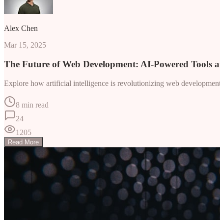
Alex Chen
Mar 15, 2025
The Future of Web Development: AI-Powered Tools 
Explore how artificial intelligence is revolutionizing web developme
8 min read
24
1205
Read More