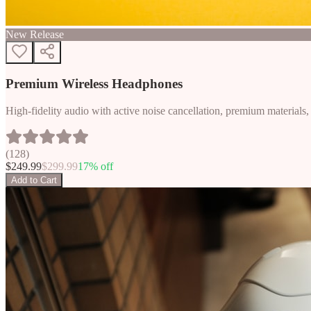
New Release
Premium Wireless Headphones
High-fidelity audio with active noise cancellation, premium materials, 
(
128
)
$
249.99
$
299.99
17
% off
Add to Cart