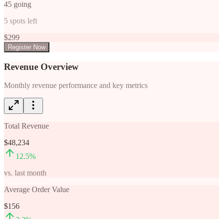
45
going
5
spots left
$
299
Register Now
Revenue Overview
Monthly revenue performance and key metrics
Total Revenue
$48,234
12.5
%
vs. last month
Average Order Value
$156