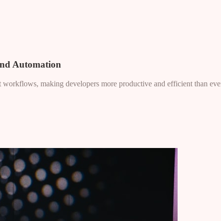
and Automation
nt workflows, making developers more productive and efficient than eve