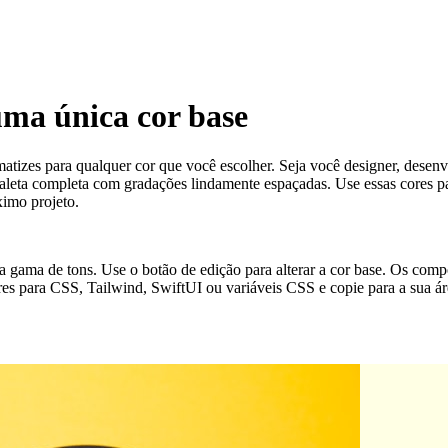
 uma única cor base
matizes para qualquer cor que você escolher. Seja você designer, desenvo
eta completa com gradações lindamente espaçadas. Use essas cores para
ximo projeto.
r a gama de tons. Use o botão de edição para alterar a cor base. Os com
res para CSS, Tailwind, SwiftUI ou variáveis CSS e copie para a sua áre