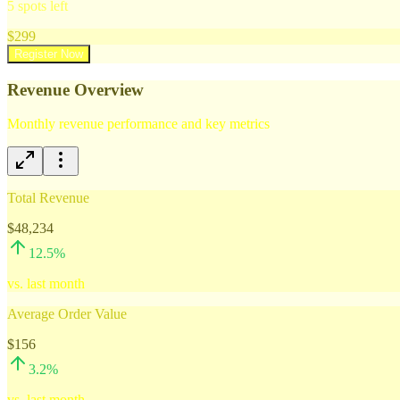
5
spots left
$
299
Register Now
Revenue Overview
Monthly revenue performance and key metrics
Total Revenue
$48,234
12.5
%
vs. last month
Average Order Value
$156
3.2
%
vs. last month