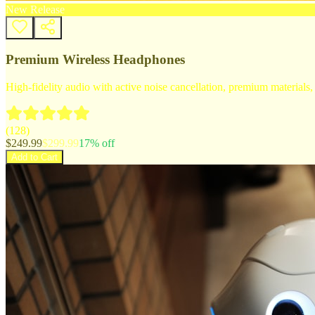
New Release
Premium Wireless Headphones
High-fidelity audio with active noise cancellation, premium materials, 
(
128
)
$
249.99
$
299.99
17
% off
Add to Cart