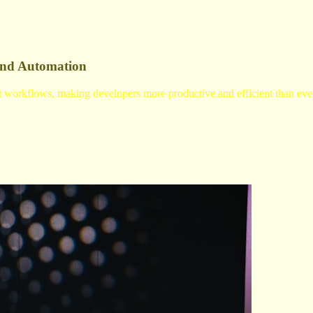
and Automation
nt workflows, making developers more productive and efficient than eve