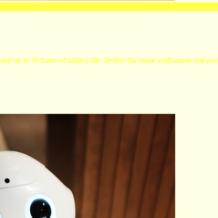
and up to 30 hours of battery life. Perfect for music enthusiasts and pro