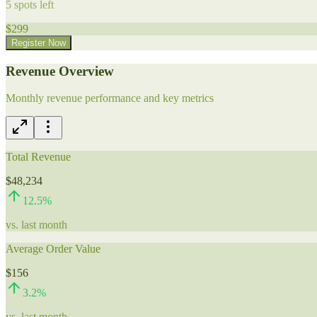
5
spots left
$
299
Register Now
Revenue Overview
Monthly revenue performance and key metrics
Total Revenue
$48,234
12.5
%
vs. last month
Average Order Value
$156
3.2
%
vs. last month