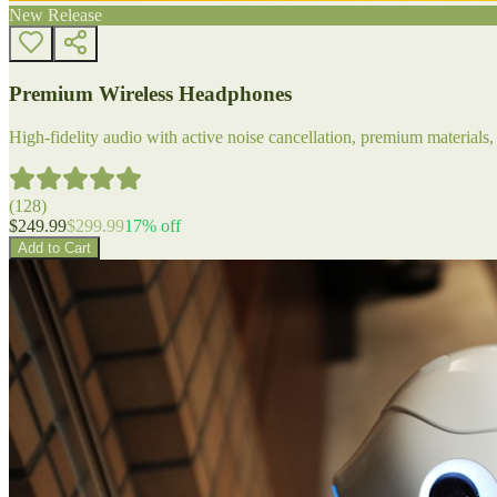
New Release
Premium Wireless Headphones
High-fidelity audio with active noise cancellation, premium materials, 
(
128
)
$
249.99
$
299.99
17
% off
Add to Cart