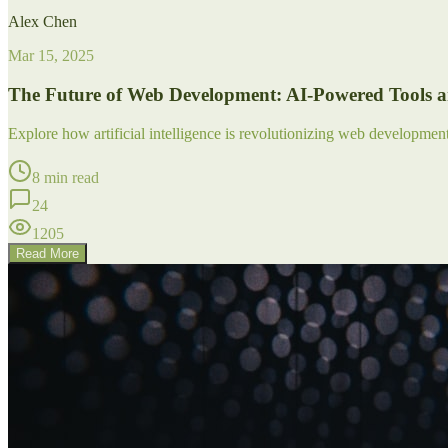
Alex Chen
Mar 15, 2025
The Future of Web Development: AI-Powered Tools 
Explore how artificial intelligence is revolutionizing web developme
8 min read
24
1205
Read More