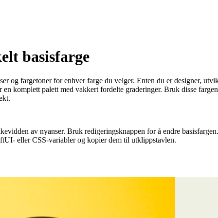
elt basisfarge
ser og fargetoner for enhver farge du velger. Enten du er designer, utvik
r en komplett palett med vakkert fordelte graderinger. Bruk disse farg
ekt.
 rekkevidden av nyanser. Bruk redigeringsknappen for å endre basisfarg
ftUI- eller CSS-variabler og kopier dem til utklippstavlen.