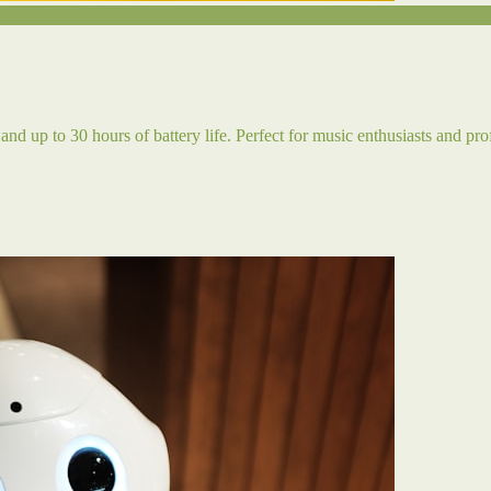
and up to 30 hours of battery life. Perfect for music enthusiasts and pro