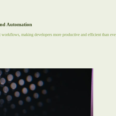
and Automation
nt workflows, making developers more productive and efficient than eve