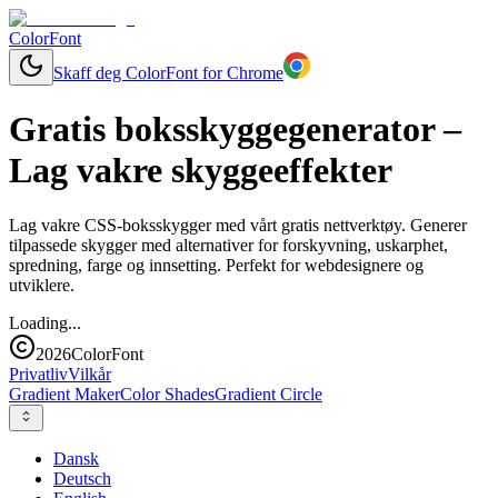
ColorFont
Skaff deg ColorFont for Chrome
Gratis boksskyggegenerator –
Lag vakre skyggeeffekter
Lag vakre CSS-boksskygger med vårt gratis nettverktøy. Generer
tilpassede skygger med alternativer for forskyvning, uskarphet,
spredning, farge og innsetting. Perfekt for webdesignere og
utviklere.
Loading...
2026
ColorFont
Privatliv
Vilkår
Gradient Maker
Color Shades
Gradient Circle
Dansk
Deutsch