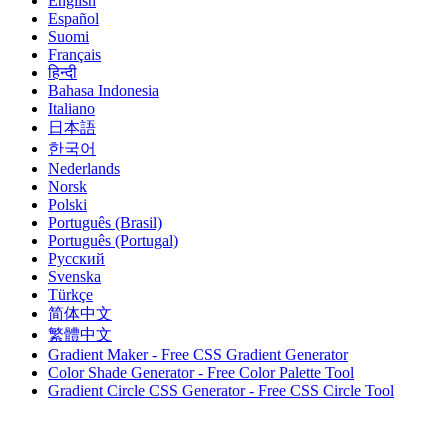
English
Español
Suomi
Français
हिन्दी
Bahasa Indonesia
Italiano
日本語
한국어
Nederlands
Norsk
Polski
Português (Brasil)
Português (Portugal)
Русский
Svenska
Türkçe
简体中文
繁體中文
Gradient Maker - Free CSS Gradient Generator
Color Shade Generator - Free Color Palette Tool
Gradient Circle CSS Generator - Free CSS Circle Tool