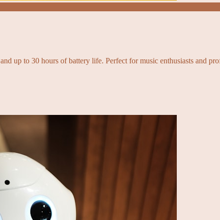
and up to 30 hours of battery life. Perfect for music enthusiasts and pro