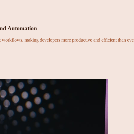
and Automation
nt workflows, making developers more productive and efficient than eve