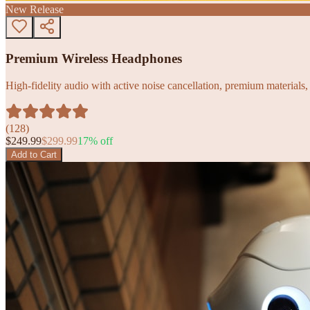
New Release
Premium Wireless Headphones
High-fidelity audio with active noise cancellation, premium materials, 
(
128
)
$
249.99
$
299.99
17
% off
Add to Cart