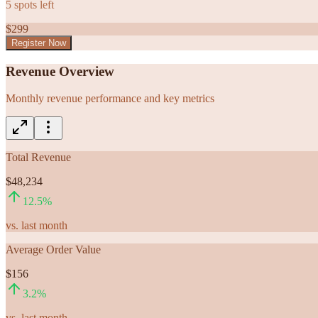
5
spots left
$
299
Register Now
Revenue Overview
Monthly revenue performance and key metrics
Total Revenue
$48,234
12.5
%
vs. last month
Average Order Value
$156
3.2
%
vs. last month