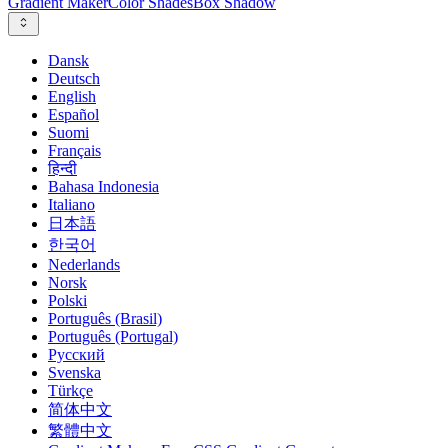
Gradient Maker
Color Shades
Box Shadow
Dansk
Deutsch
English
Español
Suomi
Français
हिन्दी
Bahasa Indonesia
Italiano
日本語
한국어
Nederlands
Norsk
Polski
Português (Brasil)
Português (Portugal)
Русский
Svenska
Türkçe
简体中文
繁體中文