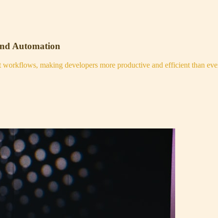
and Automation
nt workflows, making developers more productive and efficient than eve