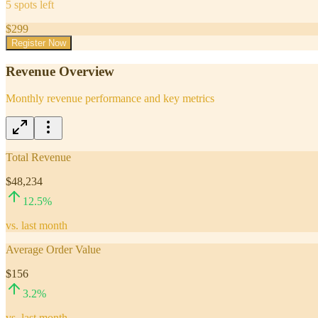
5
spots left
$
299
Register Now
Revenue Overview
Monthly revenue performance and key metrics
Total Revenue
$48,234
12.5
%
vs. last month
Average Order Value
$156
3.2
%
vs. last month