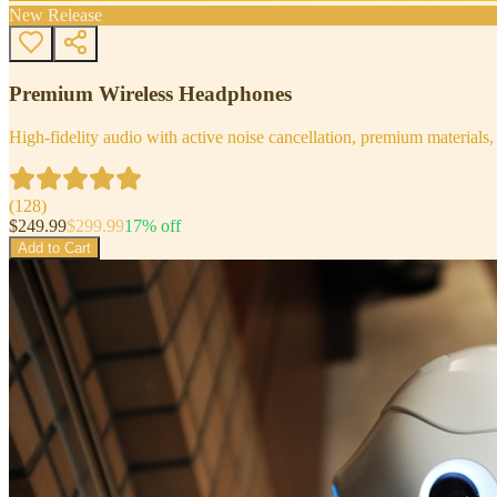
New Release
Premium Wireless Headphones
High-fidelity audio with active noise cancellation, premium materials, 
(
128
)
$
249.99
$
299.99
17
% off
Add to Cart