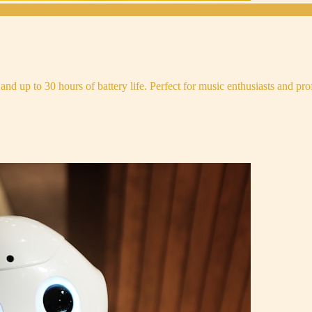
and up to 30 hours of battery life. Perfect for music enthusiasts and pro