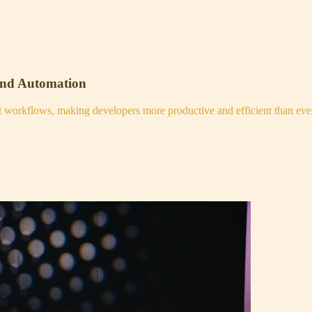
and Automation
nt workflows, making developers more productive and efficient than eve