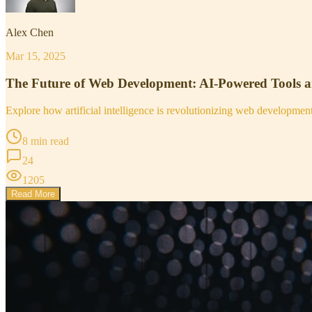
Alex Chen
Mar 15, 2025
The Future of Web Development: AI-Powered Tools 
Explore how artificial intelligence is revolutionizing web developme
8 min read
24
1205
Read More