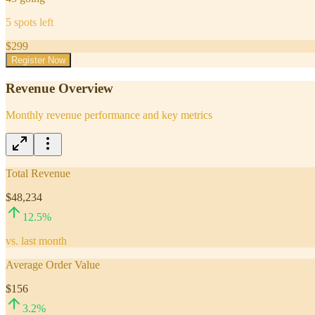
5
spots left
$
299
Register Now
Revenue Overview
Monthly revenue performance and key metrics
Total Revenue
$48,234
12.5
%
vs. last month
Average Order Value
$156
3.2
%