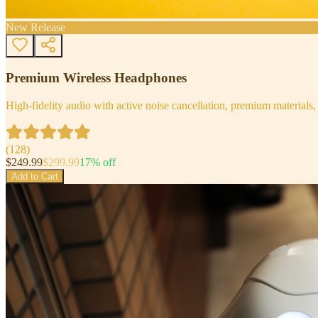
New Release
Premium Wireless Headphones
High-fidelity audio with active noise cancellation, premium materials, 
(
128
)
$
249.99
$
299.99
17
% off
Add to Cart