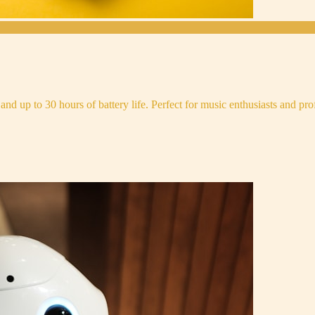
and up to 30 hours of battery life. Perfect for music enthusiasts and pro