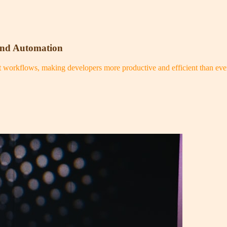
and Automation
nt workflows, making developers more productive and efficient than eve