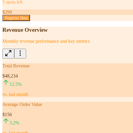
5
spots left
$
299
Register Now
Revenue Overview
Monthly revenue performance and key metrics
Total Revenue
$48,234
12.5
%
vs. last month
Average Order Value
$156
3.2
%
vs. last month