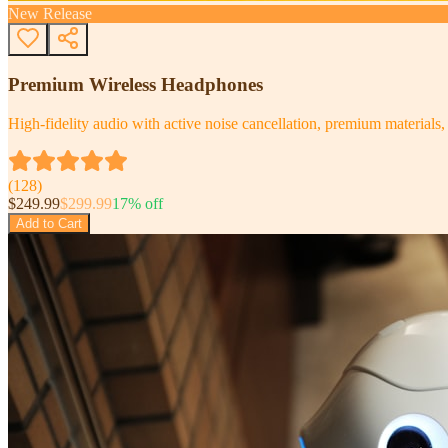
New Release
Premium Wireless Headphones
High-fidelity audio with active noise cancellation, premium materials, 
(
128
)
$
249.99
$
299.99
17
% off
Add to Cart