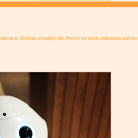
and up to 30 hours of battery life. Perfect for music enthusiasts and pro