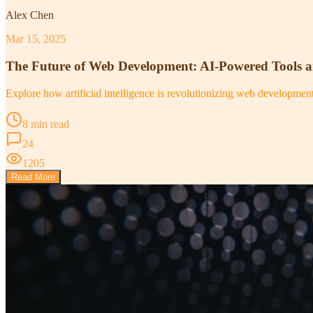
Alex Chen
Mar 15, 2025
The Future of Web Development: AI-Powered Tools 
Explore how artificial intelligence is revolutionizing web developme
8 min read
24
1205
Read More