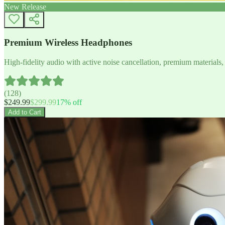
New Release
Premium Wireless Headphones
High-fidelity audio with active noise cancellation, premium materials, 
(
128
)
$
249.99
$
299.99
17
% off
Add to Cart