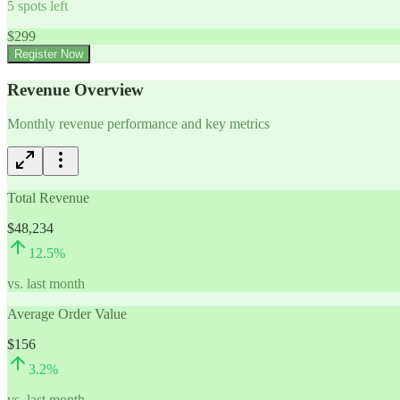
5
spots left
$
299
Register Now
Revenue Overview
Monthly revenue performance and key metrics
Total Revenue
$48,234
12.5
%
vs. last month
Average Order Value
$156
3.2
%
vs. last month