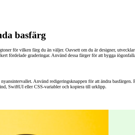
nda basfärg
toner för vilken färg du än väljer. Oavsett om du är designer, utvecklare
kert fördelade graderingar. Använd dessa färger för att bygga iögonfall
ra nyansintervallet. Använd redigeringsknappen för att ändra basfärgen
nd, SwiftUI eller CSS-variabler och kopiera till urklipp.