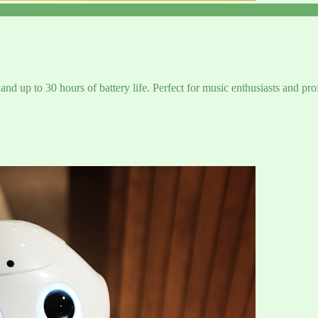
and up to 30 hours of battery life. Perfect for music enthusiasts and pro