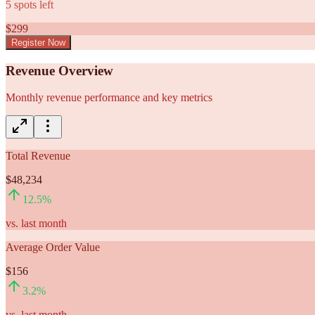
5
spots left
$
299
Register Now
Revenue Overview
Monthly revenue performance and key metrics
Total Revenue
$48,234
12.5
%
vs. last month
Average Order Value
$156
3.2
%
vs. last month