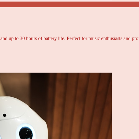
and up to 30 hours of battery life. Perfect for music enthusiasts and pro