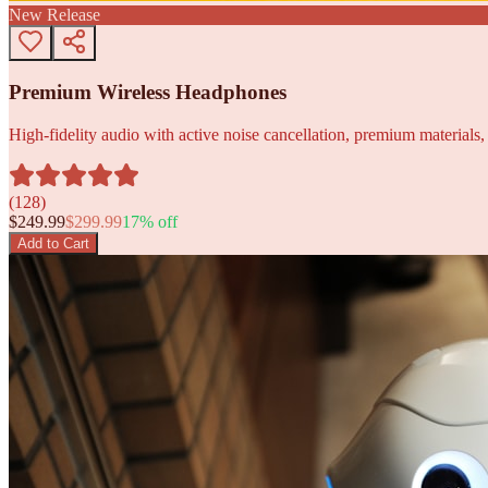
New Release
Premium Wireless Headphones
High-fidelity audio with active noise cancellation, premium materials, 
(
128
)
$
249.99
$
299.99
17
% off
Add to Cart