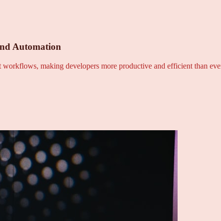
and Automation
nt workflows, making developers more productive and efficient than eve