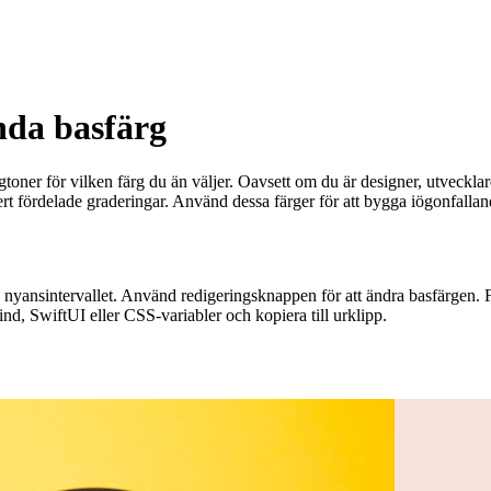
nda basfärg
toner för vilken färg du än väljer. Oavsett om du är designer, utvecklare
rt fördelade graderingar. Använd dessa färger för att bygga iögonfalla
ra nyansintervallet. Använd redigeringsknappen för att ändra basfärgen
nd, SwiftUI eller CSS-variabler och kopiera till urklipp.