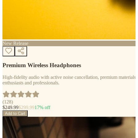
New Release
Premium Wireless Headphones
High-fidelity audio with active noise cancellation, premium materials, 
enthusiasts and professionals.
(
128
)
$
249.99
$
299.99
17
% off
Add to Cart