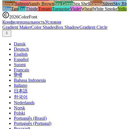
Brown
Salmon
Sandy Brown
Sea Green
Sea Shell
Sienna
Silver
Sky Blu
Blue
Tan
Teal
Thistle
Tomato
Turquoise
Violet
Wheat
White Smoke
Yello
2026
ColorFont
Конфиденциальность
Условия
Gradient Maker
Color Shades
Box Shadow
Gradient Circle
Dansk
Deutsch
English
Español
Suomi
Français
हिन्दी
Bahasa Indonesia
Italiano
日本語
한국어
Nederlands
Norsk
Polski
Português (Brasil)
Português (Portugal)
Русский