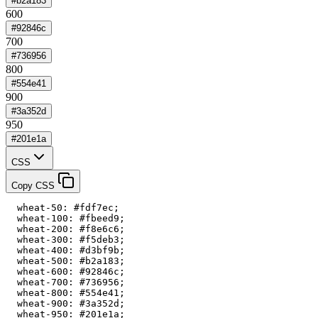
#b2a183
600
#92846c
700
#736956
800
#554e41
900
#3a352d
950
#201e1a
CSS
Copy CSS
  wheat-50: #fdf7ec;

  wheat-100: #fbeed9;

  wheat-200: #f8e6c6;

  wheat-300: #f5deb3;

  wheat-400: #d3bf9b;

  wheat-500: #b2a183;

  wheat-600: #92846c;

  wheat-700: #736956;

  wheat-800: #554e41;

  wheat-900: #3a352d;

  wheat-950: #201e1a;