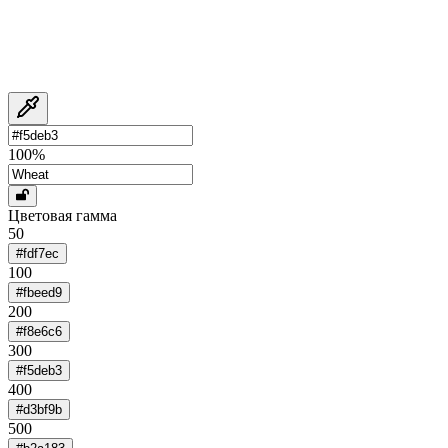
100
%
Цветовая гамма
50
#fdf7ec
100
#fbeed9
200
#f8e6c6
300
#f5deb3
400
#d3bf9b
500