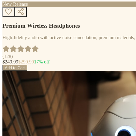
New Release
Premium Wireless Headphones
High-fidelity audio with active noise cancellation, premium materials, 
(
128
)
$
249.99
$
299.99
17
% off
Add to Cart