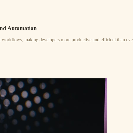
and Automation
nt workflows, making developers more productive and efficient than eve