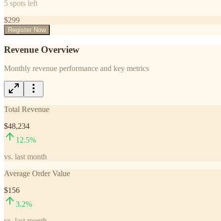
5
spots left
$
299
Register Now
Revenue Overview
Monthly revenue performance and key metrics
Total Revenue
$48,234
12.5
%
vs. last month
Average Order Value
$156
3.2
%
vs. last month