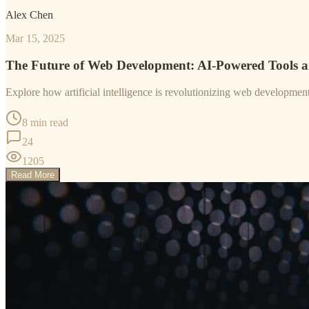
Alex Chen
Mar 15, 2025
The Future of Web Development: AI-Powered Tools 
Explore how artificial intelligence is revolutionizing web developme
8 min read
24
1205
Read More