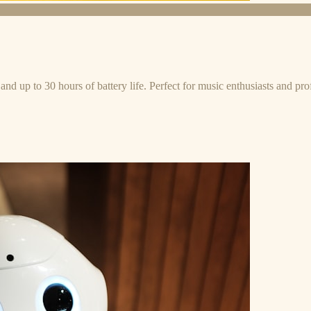
and up to 30 hours of battery life. Perfect for music enthusiasts and pro