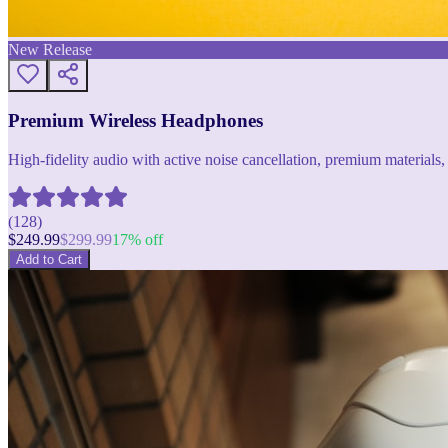
New Release
Premium Wireless Headphones
High-fidelity audio with active noise cancellation, premium materials, 
(
128
)
$
249.99
$
299.99
17
% off
Add to Cart