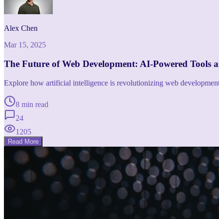
Alex Chen
Mar 15, 2025
The Future of Web Development: AI-Powered Tools 
Explore how artificial intelligence is revolutionizing web developme
8 min read
24
1205
Read More