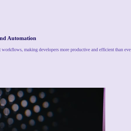
and Automation
nt workflows, making developers more productive and efficient than eve