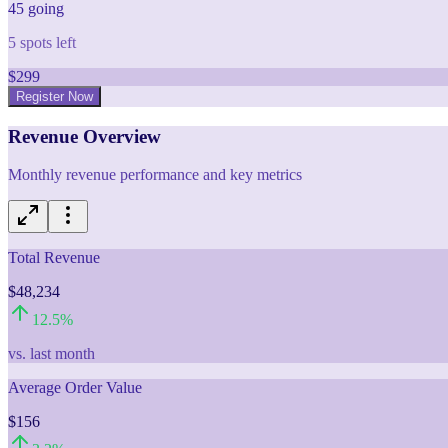
45
going
5
spots left
$
299
Register Now
Revenue Overview
Monthly revenue performance and key metrics
Total Revenue
$48,234
12.5
%
vs. last month
Average Order Value
$156