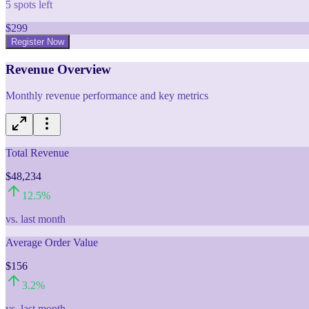
5
spots left
$
299
Register Now
Revenue Overview
Monthly revenue performance and key metrics
Total Revenue
$48,234
12.5
%
vs. last month
Average Order Value
$156
3.2
%
vs. last month