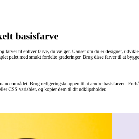
elt basisfarve
og farver til enhver farve, du vælger. Uanset om du er designer, udvikler
plet palet med smukt fordelte graderinger. Brug disse farver til at bygg
e nuanceområdet. Brug redigeringsknappen til at ændre basisfarven. For
ler CSS-variabler, og kopier dem til dit udklipsholder.