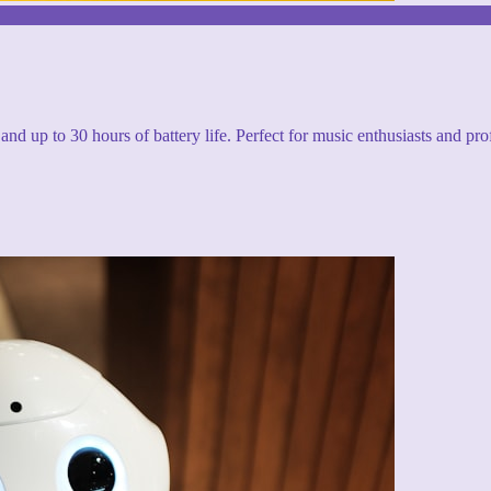
and up to 30 hours of battery life. Perfect for music enthusiasts and pro