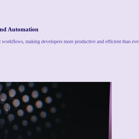
and Automation
nt workflows, making developers more productive and efficient than eve