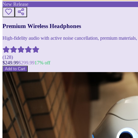
New Release
Premium Wireless Headphones
High-fidelity audio with active noise cancellation, premium materials, 
(
128
)
$
249.99
$
299.99
17
% off
Add to Cart