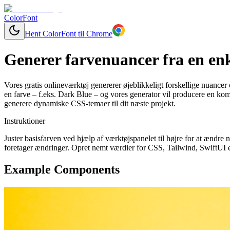
ColorFont
Hent ColorFont til Chrome
Generer farvenuancer fra en enk
Vores gratis onlineværktøj genererer øjeblikkeligt forskellige nuancer 
en farve – f.eks. Dark Blue – og vores generator vil producere en kom
generere dynamiske CSS-temaer til dit næste projekt.
Instruktioner
Juster basisfarven ved hjælp af værktøjspanelet til højre for at ændr
foretager ændringer. Opret nemt værdier for CSS, Tailwind, SwiftUI el
Example Components