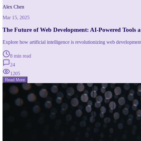
Alex Chen
Mar 15, 2025
The Future of Web Development: AI-Powered Tools 
Explore how artificial intelligence is revolutionizing web developme
8 min read
24
1205
Read More