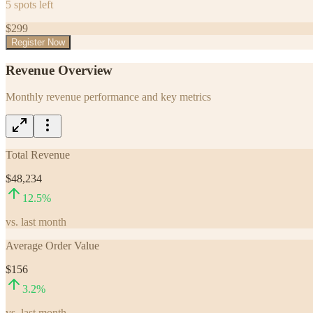
5
spots left
$
299
Register Now
Revenue Overview
Monthly revenue performance and key metrics
Total Revenue
$48,234
12.5
%
vs. last month
Average Order Value
$156
3.2
%
vs. last month