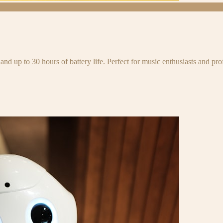
and up to 30 hours of battery life. Perfect for music enthusiasts and pro