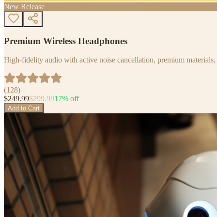
New Release
Premium Wireless Headphones
High-fidelity audio with active noise cancellation, premium materials, 
(
128
)
$
249.99
$
299.99
17
% off
Add to Cart