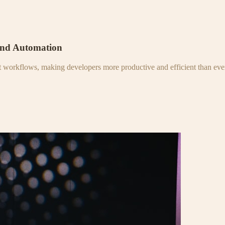
and Automation
nt workflows, making developers more productive and efficient than eve