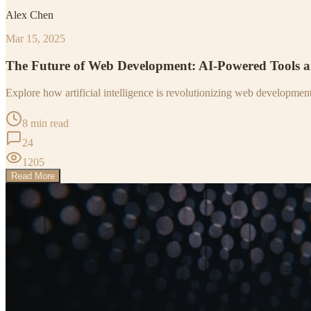
Alex Chen
Mar 15, 2025
The Future of Web Development: AI-Powered Tools 
Explore how artificial intelligence is revolutionizing web developme
8 min read
24
1205
Read More