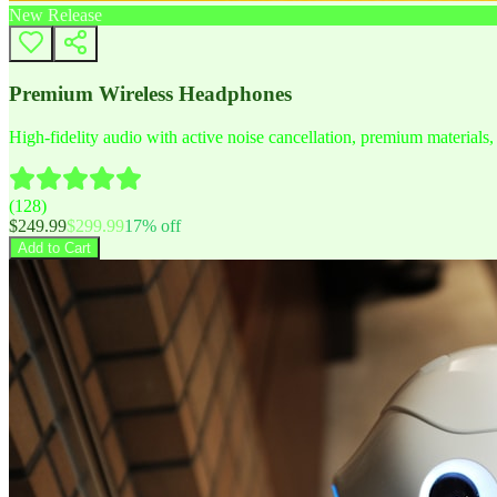
New Release
Premium Wireless Headphones
High-fidelity audio with active noise cancellation, premium materials, 
(
128
)
$
249.99
$
299.99
17
% off
Add to Cart