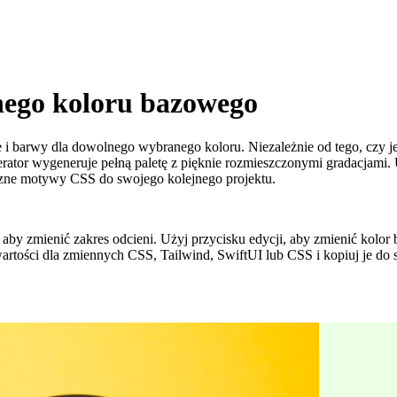
nego koloru bazowego
 i barwy dla dowolnego wybranego koloru. Niezależnie od tego, czy je
erator wygeneruje pełną paletę z pięknie rozmieszczonymi gradacjami
iczne motywy CSS do swojego kolejnego projektu.
 aby zmienić zakres odcieni. Użyj przycisku edycji, aby zmienić kolo
artości dla zmiennych CSS, Tailwind, SwiftUI lub CSS i kopiuj je do