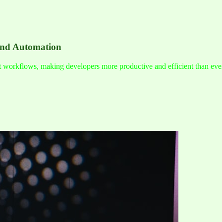
and Automation
nt workflows, making developers more productive and efficient than eve