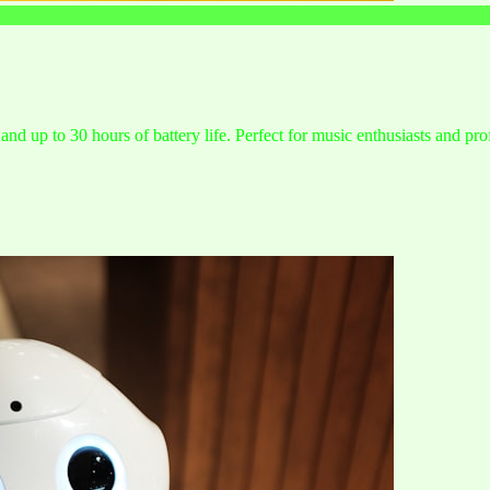
and up to 30 hours of battery life. Perfect for music enthusiasts and pro