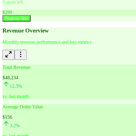
5
spots left
$
299
Register Now
Revenue Overview
Monthly revenue performance and key metrics
Total Revenue
$48,234
12.5
%
vs. last month
Average Order Value
$156
3.2
%
vs. last month