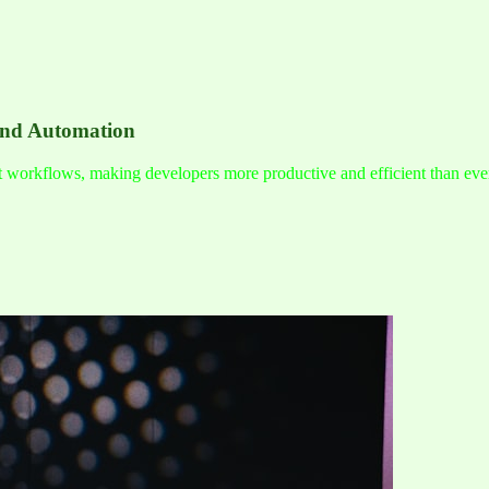
and Automation
nt workflows, making developers more productive and efficient than eve