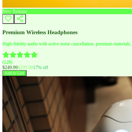
New Release
Premium Wireless Headphones
High-fidelity audio with active noise cancellation, premium materials, 
(
128
)
$
249.99
$
299.99
17
% off
Add to Cart