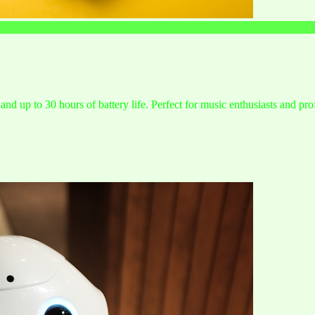
and up to 30 hours of battery life. Perfect for music enthusiasts and pro