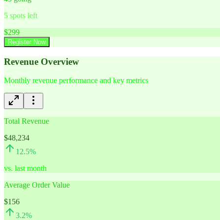
5
spots left
$
299
Register Now
Revenue Overview
Monthly revenue performance and key metrics
Total Revenue
$48,234
12.5
%
vs. last month
Average Order Value
$156
3.2
%