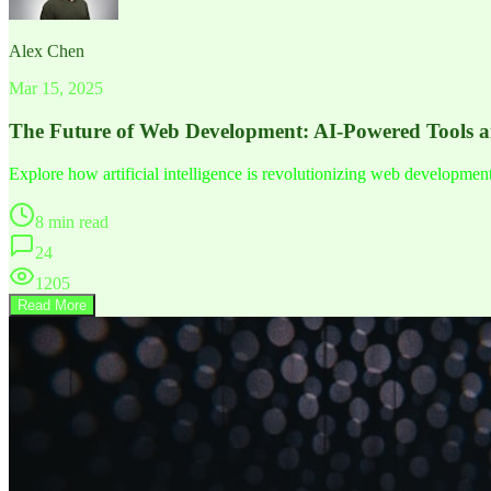
Alex Chen
Mar 15, 2025
The Future of Web Development: AI-Powered Tools 
Explore how artificial intelligence is revolutionizing web developme
8 min read
24
1205
Read More