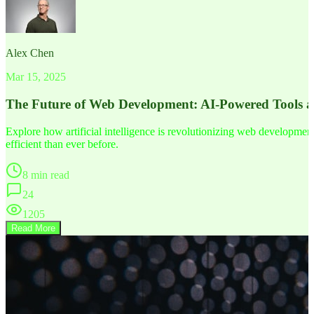
Alex Chen
Mar 15, 2025
The Future of Web Development: AI-Powered Tools 
Explore how artificial intelligence is revolutionizing web developm
efficient than ever before.
8 min read
24
1205
Read More