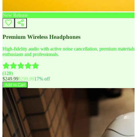
New Release
Premium Wireless Headphones
High-fidelity audio with active noise cancellation, premium materials, 
enthusiasts and professionals.
(
128
)
$
249.99
$
299.99
17
% off
Add to Cart