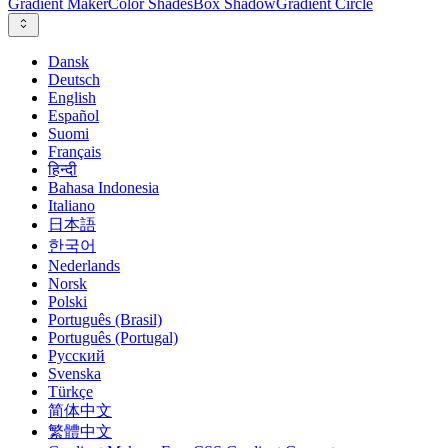
Gradient Maker
Color Shades
Box Shadow
Gradient Circle
Dansk
Deutsch
English
Español
Suomi
Français
हिन्दी
Bahasa Indonesia
Italiano
日本語
한국어
Nederlands
Norsk
Polski
Português (Brasil)
Português (Portugal)
Русский
Svenska
Türkçe
简体中文
繁體中文