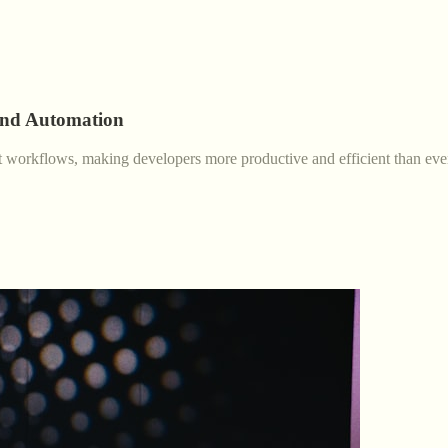
and Automation
nt workflows, making developers more productive and efficient than eve