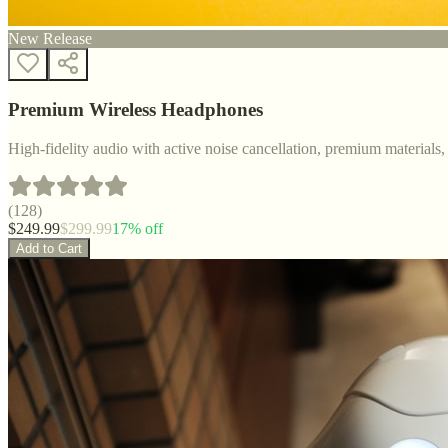
New Release
Premium Wireless Headphones
High-fidelity audio with active noise cancellation, premium materials, 
(
128
)
$
249.99
$
299.99
17
% off
Add to Cart