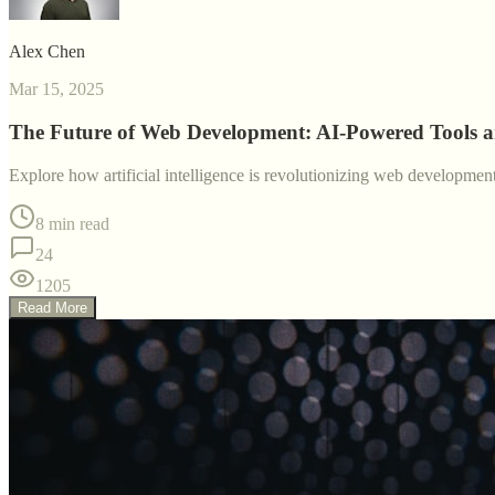
Alex Chen
Mar 15, 2025
The Future of Web Development: AI-Powered Tools 
Explore how artificial intelligence is revolutionizing web developme
8 min read
24
1205
Read More