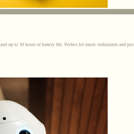
and up to 30 hours of battery life. Perfect for music enthusiasts and pro