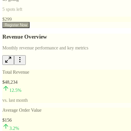
5
spots left
$
299
Register Now
Revenue Overview
Monthly revenue performance and key metrics
Total Revenue
$48,234
12.5
%
vs. last month
Average Order Value
$156
3.2
%