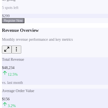
5
spots left
$
299
Register Now
Revenue Overview
Monthly revenue performance and key metrics
Total Revenue
$48,234
12.5
%
vs. last month
Average Order Value
$156
3.2
%