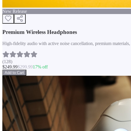
New Release
Premium Wireless Headphones
High-fidelity audio with active noise cancellation, premium materials, 
(
128
)
$
249.99
$
299.99
17
% off
Add to Cart