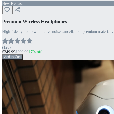
New Release
Premium Wireless Headphones
High-fidelity audio with active noise cancellation, premium materials, 
(
128
)
$
249.99
$
299.99
17
% off
Add to Cart