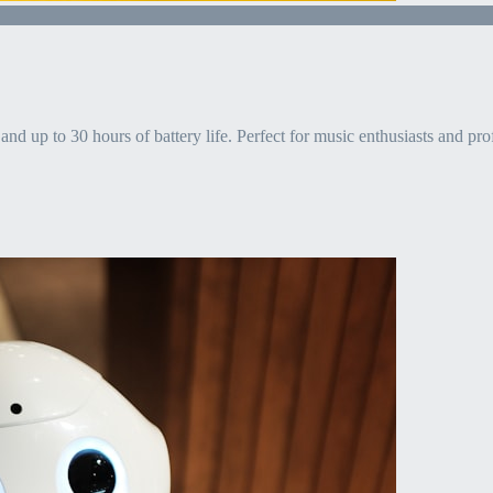
and up to 30 hours of battery life. Perfect for music enthusiasts and pro