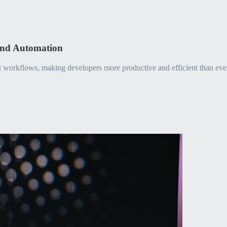
and Automation
nt workflows, making developers more productive and efficient than eve