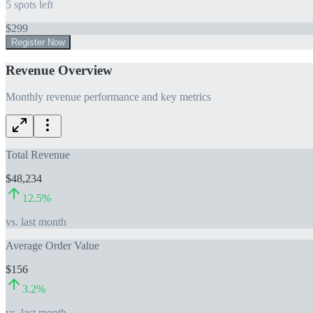
5
spots left
$
299
Register Now
Revenue Overview
Monthly revenue performance and key metrics
Total Revenue
$48,234
12.5
%
vs. last month
Average Order Value
$156
3.2
%
vs. last month