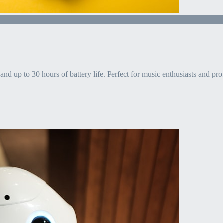
and up to 30 hours of battery life. Perfect for music enthusiasts and pro