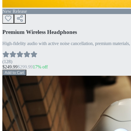
New Release
Premium Wireless Headphones
High-fidelity audio with active noise cancellation, premium materials, 
(
128
)
$
249.99
$
299.99
17
% off
Add to Cart