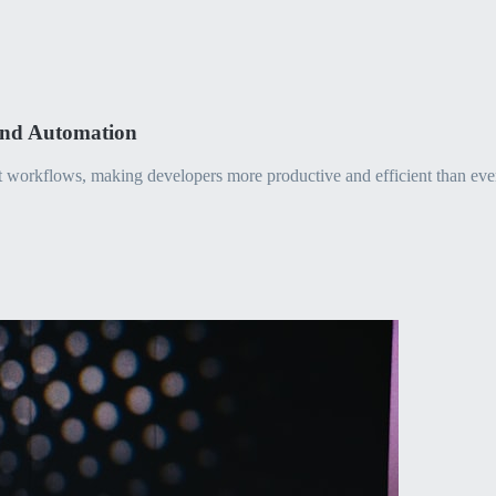
and Automation
nt workflows, making developers more productive and efficient than eve