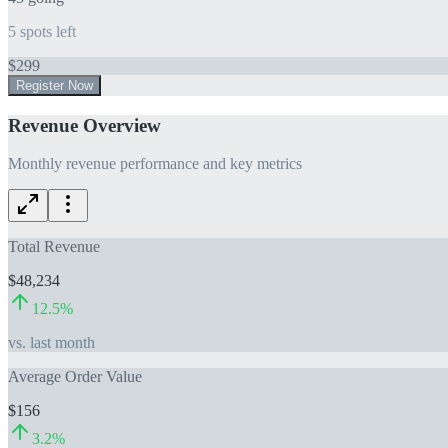
5
spots left
$
299
Register Now
Revenue Overview
Monthly revenue performance and key metrics
Total Revenue
$48,234
12.5
%
vs. last month
Average Order Value
$156
3.2
%