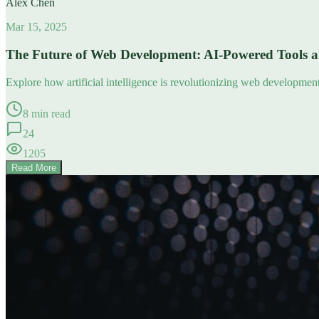
Alex Chen
Mar 15, 2025
The Future of Web Development: AI-Powered Tools 
Explore how artificial intelligence is revolutionizing web developme
8 min read
24
1205
Read More