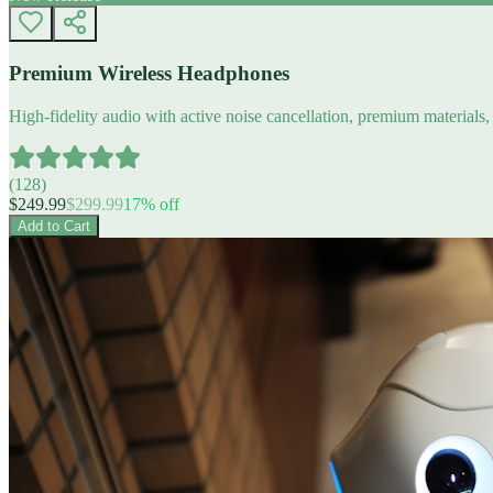
Premium Wireless Headphones
High-fidelity audio with active noise cancellation, premium materials, 
(
128
)
$
249.99
$
299.99
17
% off
Add to Cart