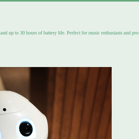
and up to 30 hours of battery life. Perfect for music enthusiasts and pro