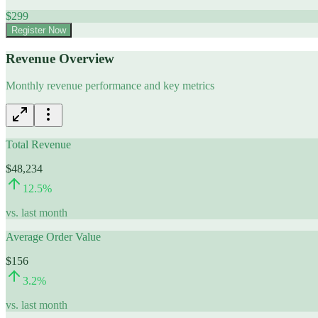
$
299
Register Now
Revenue Overview
Monthly revenue performance and key metrics
Total Revenue
$48,234
12.5
%
vs. last month
Average Order Value
$156
3.2
%
vs. last month