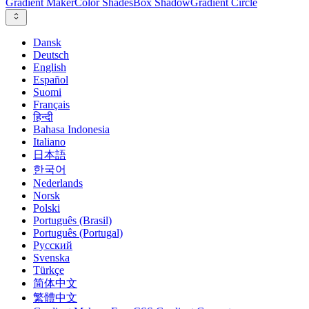
Gradient Maker
Color Shades
Box Shadow
Gradient Circle
Dansk
Deutsch
English
Español
Suomi
Français
हिन्दी
Bahasa Indonesia
Italiano
日本語
한국어
Nederlands
Norsk
Polski
Português (Brasil)
Português (Portugal)
Русский
Svenska
Türkçe
简体中文
繁體中文