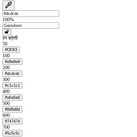
100
%
रंग श्रेणी
50
#f3f3f3
100
#e8e8e8
200
#dcdcdc
300
#c1c1c1
400
#a6a6a6
500
#8d8d8d
600
#747474
700
#5c5c5c