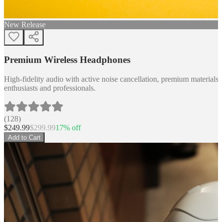
New Release
Premium Wireless Headphones
High-fidelity audio with active noise cancellation, premium materials, 
enthusiasts and professionals.
(
128
)
$
249.99
$
299.99
17
% off
Add to Cart