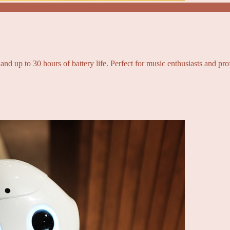
and up to 30 hours of battery life. Perfect for music enthusiasts and pro