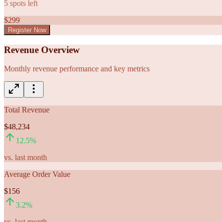
5
spots left
$
299
Register Now
Revenue Overview
Monthly revenue performance and key metrics
Total Revenue
$48,234
12.5
%
vs. last month
Average Order Value
$156
3.2
%
vs. last month