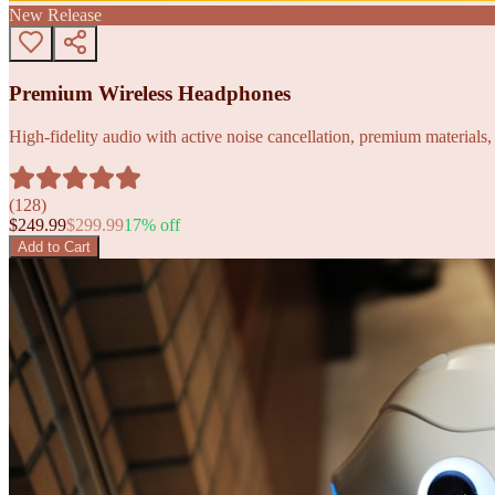
New Release
Premium Wireless Headphones
High-fidelity audio with active noise cancellation, premium materials, 
(
128
)
$
249.99
$
299.99
17
% off
Add to Cart