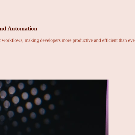
and Automation
nt workflows, making developers more productive and efficient than eve