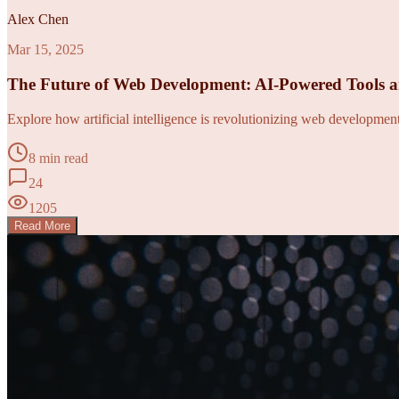
Alex Chen
Mar 15, 2025
The Future of Web Development: AI-Powered Tools 
Explore how artificial intelligence is revolutionizing web developme
8 min read
24
1205
Read More