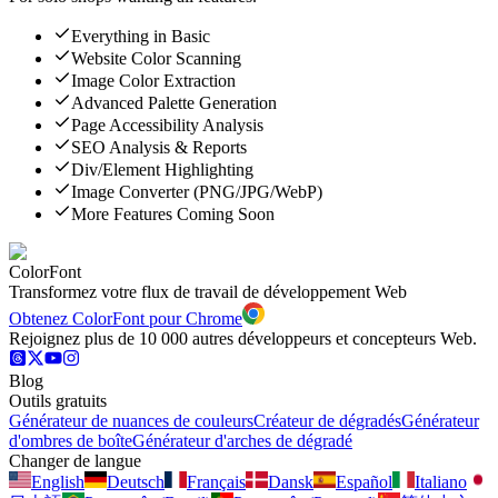
Everything in Basic
Website Color Scanning
Image Color Extraction
Advanced Palette Generation
Page Accessibility Analysis
SEO Analysis & Reports
Div/Element Highlighting
Image Converter (PNG/JPG/WebP)
More Features Coming Soon
ColorFont
Transformez votre flux de travail de développement Web
Obtenez ColorFont pour Chrome
Rejoignez plus de 10 000 autres développeurs et concepteurs Web.
Blog
Outils gratuits
Générateur de nuances de couleurs
Créateur de dégradés
Générateur
d'ombres de boîte
Générateur d'arches de dégradé
Changer de langue
English
Deutsch
Français
Dansk
Español
Italiano