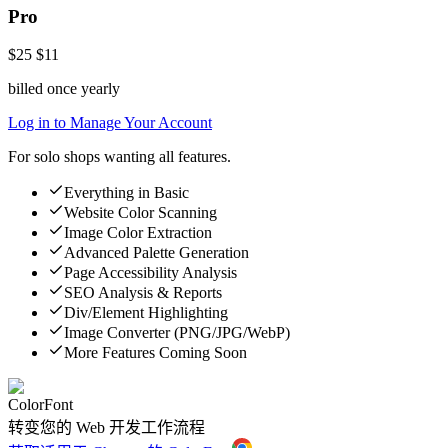
Pro
$25
$11
billed once yearly
Log in to Manage Your Account
For solo shops wanting all features.
Everything in Basic
Website Color Scanning
Image Color Extraction
Advanced Palette Generation
Page Accessibility Analysis
SEO Analysis & Reports
Div/Element Highlighting
Image Converter (PNG/JPG/WebP)
More Features Coming Soon
ColorFont
转变您的 Web 开发工作流程