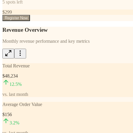
5
spots left
$
299
Register Now
Revenue Overview
Monthly revenue performance and key metrics
Total Revenue
$48,234
12.5
%
vs. last month
Average Order Value
$156
3.2
%
vs. last month