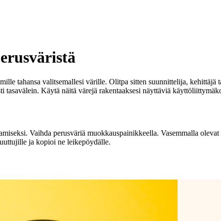
erusväristä
e tahansa valitsemallesi värille. Olitpa sitten suunnittelija, kehittäjä ta
ti tasavälein. Käytä näitä värejä rakentaaksesi näyttäviä käyttöliitty
tamiseksi. Vaihda perusväriä muokkauspainikkeella. Vasemmalla olevat 
ttujille ja kopioi ne leikepöydälle.