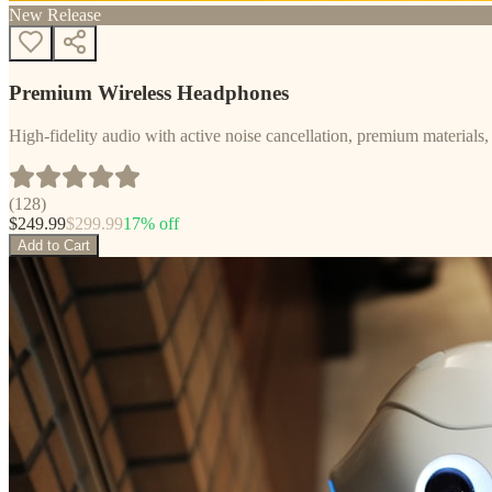
New Release
Premium Wireless Headphones
High-fidelity audio with active noise cancellation, premium materials, 
(
128
)
$
249.99
$
299.99
17
% off
Add to Cart