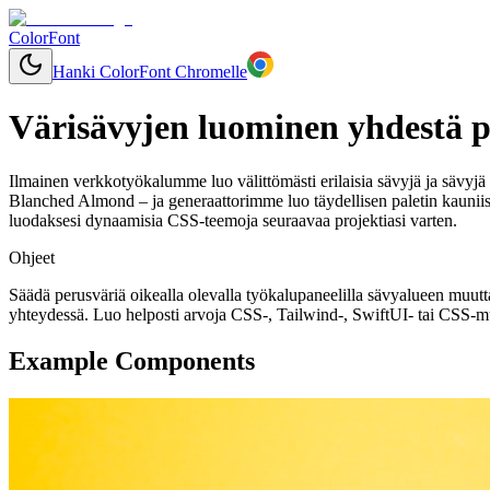
ColorFont
Hanki ColorFont Chromelle
Värisävyjen luominen yhdestä p
Ilmainen verkkotyökalumme luo välittömästi erilaisia sävyjä ja sävyjä mill
Blanched Almond – ja generaattorimme luo täydellisen paletin kauniis
luodaksesi dynaamisia CSS-teemoja seuraavaa projektiasi varten.
Ohjeet
Säädä perusväriä oikealla olevalla työkalupaneelilla sävyalueen muut
yhteydessä. Luo helposti arvoja CSS-, Tailwind-, SwiftUI- tai CSS-muu
Example Components