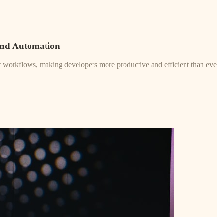
and Automation
nt workflows, making developers more productive and efficient than eve