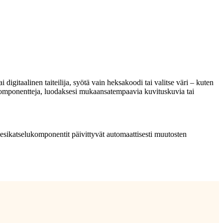
i digitaalinen taiteilija, syötä vain heksakoodi tai valitse väri – kuten
mäkomponentteja, luodaksesi mukaansatempaavia kuvituskuvia tai
esikatselukomponentit päivittyvät automaattisesti muutosten