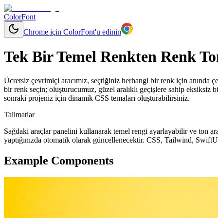
ColorFont
Chrome için ColorFont'u edinin
Tek Bir Temel Renkten Renk To
Ücretsiz çevrimiçi aracımız, seçtiğiniz herhangi bir renk için anında çeşi
bir renk seçin; oluşturucumuz, güzel aralıklı geçişlere sahip eksiksiz bir
sonraki projeniz için dinamik CSS temaları oluşturabilirsiniz.
Talimatlar
Sağdaki araçlar panelini kullanarak temel rengi ayarlayabilir ve ton ara
yaptığınızda otomatik olarak güncellenecektir. CSS, Tailwind, SwiftU
Example Components