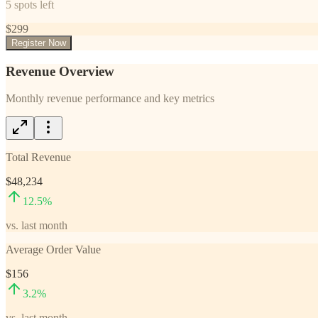
5
spots left
$
299
Register Now
Revenue Overview
Monthly revenue performance and key metrics
Total Revenue
$48,234
12.5
%
vs. last month
Average Order Value
$156
3.2
%
vs. last month