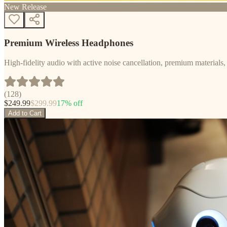
New Release
Premium Wireless Headphones
High-fidelity audio with active noise cancellation, premium materials, 
(
128
)
$
249.99
$
299.99
17
% off
Add to Cart