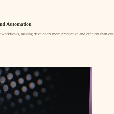
and Automation
nt workflows, making developers more productive and efficient than eve