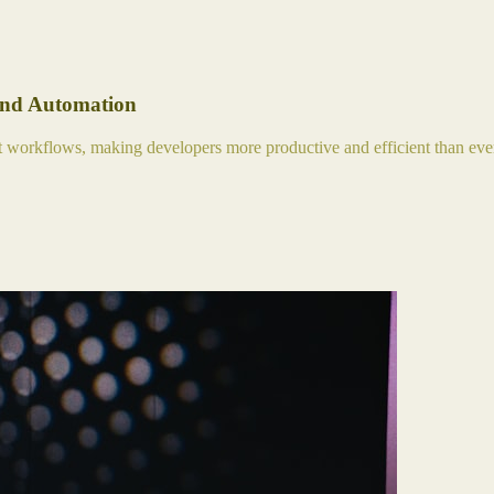
and Automation
nt workflows, making developers more productive and efficient than eve