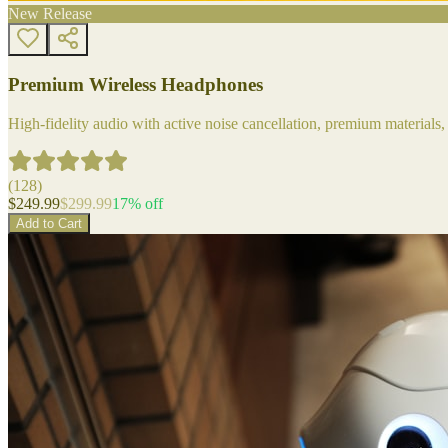
New Release
Premium Wireless Headphones
High-fidelity audio with active noise cancellation, premium materials, 
(
128
)
$
249.99
$
299.99
17
% off
Add to Cart