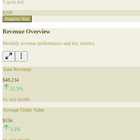
5
spots left
$
299
Register Now
Revenue Overview
Monthly revenue performance and key metrics
Total Revenue
$48,234
12.5
%
vs. last month
Average Order Value
$156
3.2
%
vs. last month