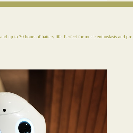
and up to 30 hours of battery life. Perfect for music enthusiasts and pro