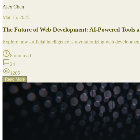
Alex Chen
Mar 15, 2025
The Future of Web Development: AI-Powered Tools 
Explore how artificial intelligence is revolutionizing web developme
8 min read
24
1205
Read More