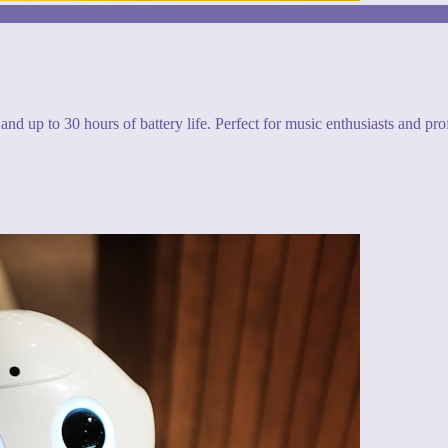
and up to 30 hours of battery life. Perfect for music enthusiasts and pro