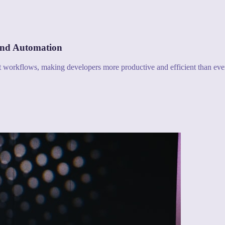
and Automation
nt workflows, making developers more productive and efficient than eve