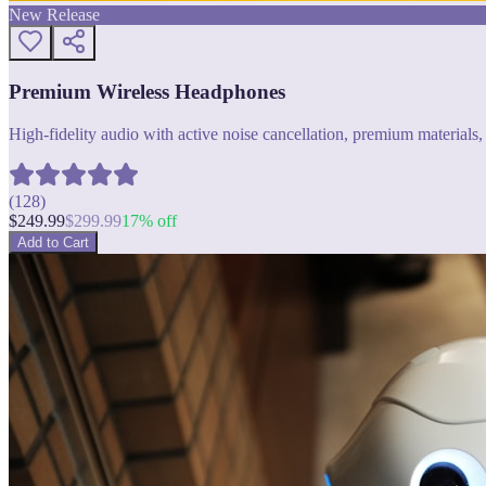
New Release
Premium Wireless Headphones
High-fidelity audio with active noise cancellation, premium materials, 
(
128
)
$
249.99
$
299.99
17
% off
Add to Cart