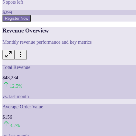
5
spots left
$
299
Register Now
Revenue Overview
Monthly revenue performance and key metrics
Total Revenue
$48,234
12.5
%
vs. last month
Average Order Value
$156
3.2
%
vs. last month