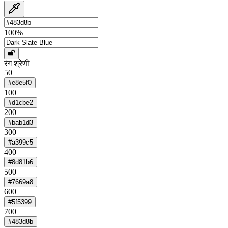
100
%
रंग श्रेणी
50
#e8e5f0
100
#d1cbe2
200
#bab1d3
300
#a399c5
400
#8d81b6
500
#7669a8
600
#5f5399
700
#483d8b