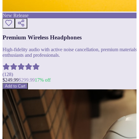
New Release
Premium Wireless Headphones
High-fidelity audio with active noise cancellation, premium materials, 
enthusiasts and professionals.
(
128
)
$
249.99
$
299.99
17
% off
Add to Cart