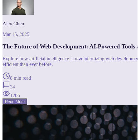
Alex Chen
Mar 15, 2025
The Future of Web Development: AI-Powered Tools 
Explore how artificial intelligence is revolutionizing web developm
efficient than ever before.
8 min read
24
1205
Read More