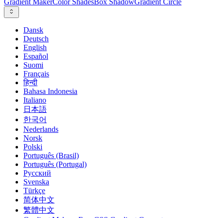
Gradient Maker
Color Shades
Box Shadow
Gradient Circle
Dansk
Deutsch
English
Español
Suomi
Français
हिन्दी
Bahasa Indonesia
Italiano
日本語
한국어
Nederlands
Norsk
Polski
Português (Brasil)
Português (Portugal)
Русский
Svenska
Türkçe
简体中文
繁體中文