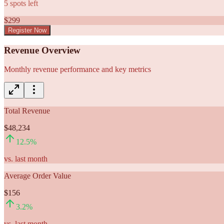
5
spots left
$
299
Register Now
Revenue Overview
Monthly revenue performance and key metrics
Total Revenue
$48,234
12.5
%
vs. last month
Average Order Value
$156
3.2
%
vs. last month