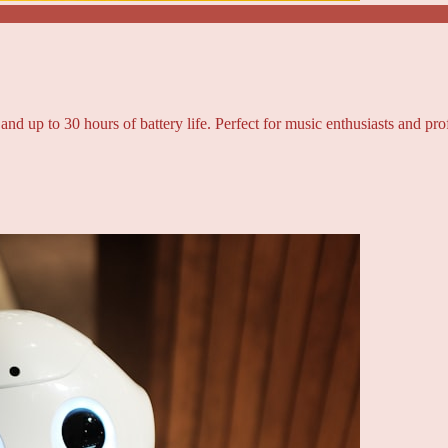
and up to 30 hours of battery life. Perfect for music enthusiasts and pro