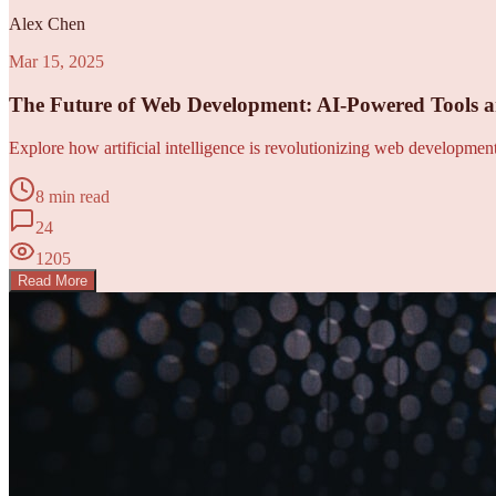
Alex Chen
Mar 15, 2025
The Future of Web Development: AI-Powered Tools 
Explore how artificial intelligence is revolutionizing web developme
8 min read
24
1205
Read More