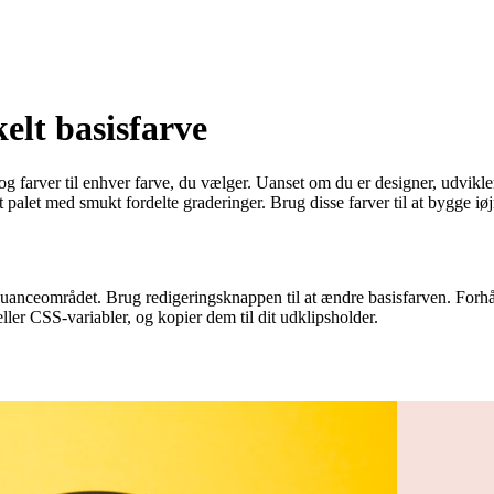
elt basisfarve
og farver til enhver farve, du vælger. Uanset om du er designer, udvikler
 palet med smukt fordelte graderinger. Brug disse farver til at bygge i
e nuanceområdet. Brug redigeringsknappen til at ændre basisfarven. For
ler CSS-variabler, og kopier dem til dit udklipsholder.