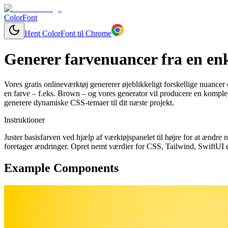
ColorFont
Hent ColorFont til Chrome
Generer farvenuancer fra en enk
Vores gratis onlineværktøj genererer øjeblikkeligt forskellige nuancer 
en farve – f.eks. Brown – og vores generator vil producere en komplet
generere dynamiske CSS-temaer til dit næste projekt.
Instruktioner
Juster basisfarven ved hjælp af værktøjspanelet til højre for at ændr
foretager ændringer. Opret nemt værdier for CSS, Tailwind, SwiftUI el
Example Components