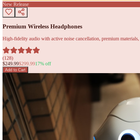
New Release
Premium Wireless Headphones
High-fidelity audio with active noise cancellation, premium materials, 
(
128
)
$
249.99
$
299.99
17
% off
Add to Cart