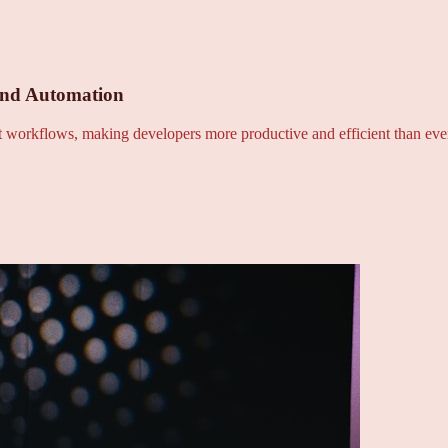
and Automation
nt workflows, making developers more productive and efficient than eve