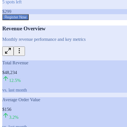
5
spots left
$
299
Register Now
Revenue Overview
Monthly revenue performance and key metrics
Total Revenue
$48,234
12.5
%
vs. last month
Average Order Value
$156
3.2
%
vs. last month