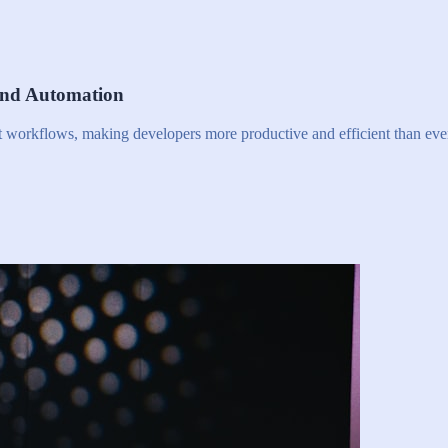
and Automation
nt workflows, making developers more productive and efficient than eve