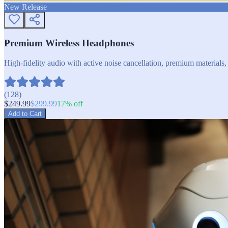
New Release
Premium Wireless Headphones
High-fidelity audio with active noise cancellation, premium materials, 
(
128
)
$
249.99
$
299.99
17
% off
Add to Cart