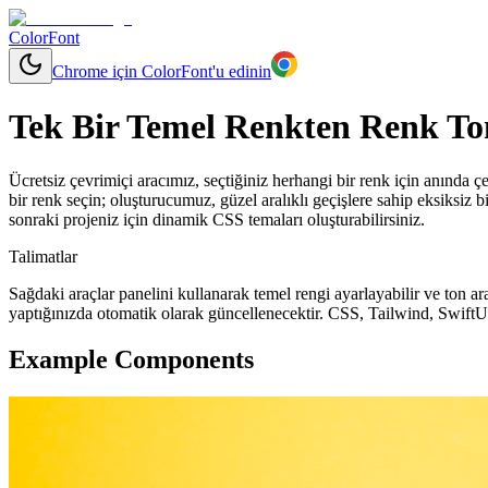
ColorFont
Chrome için ColorFont'u edinin
Tek Bir Temel Renkten Renk To
Ücretsiz çevrimiçi aracımız, seçtiğiniz herhangi bir renk için anında çeşi
bir renk seçin; oluşturucumuz, güzel aralıklı geçişlere sahip eksiksiz bir
sonraki projeniz için dinamik CSS temaları oluşturabilirsiniz.
Talimatlar
Sağdaki araçlar panelini kullanarak temel rengi ayarlayabilir ve ton ara
yaptığınızda otomatik olarak güncellenecektir. CSS, Tailwind, SwiftU
Example Components