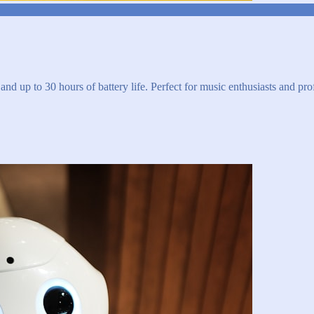
and up to 30 hours of battery life. Perfect for music enthusiasts and pro