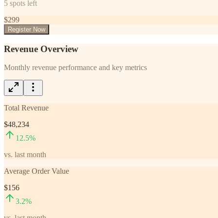
5
spots left
$
299
Register Now
Revenue Overview
Monthly revenue performance and key metrics
Total Revenue
$48,234
12.5
%
vs. last month
Average Order Value
$156
3.2
%
vs. last month