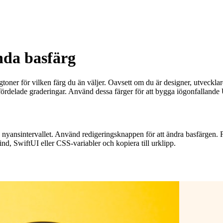
nda basfärg
toner för vilken färg du än väljer. Oavsett om du är designer, utvecklare
ördelade graderingar. Använd dessa färger för att bygga iögonfallande 
ra nyansintervallet. Använd redigeringsknappen för att ändra basfärgen
nd, SwiftUI eller CSS-variabler och kopiera till urklipp.