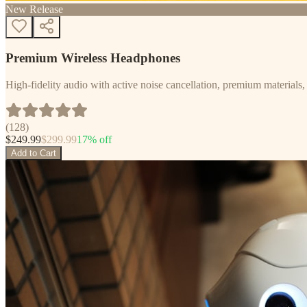
New Release
Premium Wireless Headphones
High-fidelity audio with active noise cancellation, premium materials, 
(
128
)
$
249.99
$
299.99
17
% off
Add to Cart