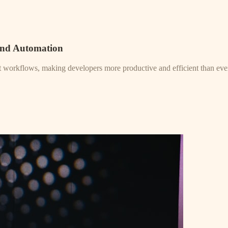
and Automation
nt workflows, making developers more productive and efficient than eve