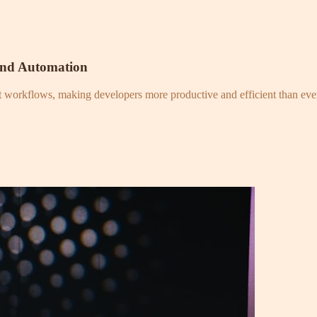
and Automation
nt workflows, making developers more productive and efficient than eve