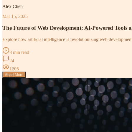
Alex Chen
Mar 15, 2025
The Future of Web Development: AI-Powered Tools 
Explore how artificial intelligence is revolutionizing web developme
8 min read
24
1205
Read More