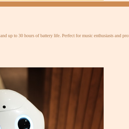
and up to 30 hours of battery life. Perfect for music enthusiasts and pro