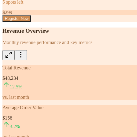
5
spots left
$
299
Register Now
Revenue Overview
Monthly revenue performance and key metrics
Total Revenue
$48,234
12.5
%
vs. last month
Average Order Value
$156
3.2
%
vs. last month