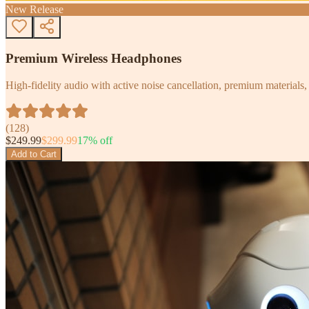
New Release
Premium Wireless Headphones
High-fidelity audio with active noise cancellation, premium materials, 
(
128
)
$
249.99
$
299.99
17
% off
Add to Cart